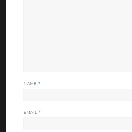
NAME
*
EMAIL
*