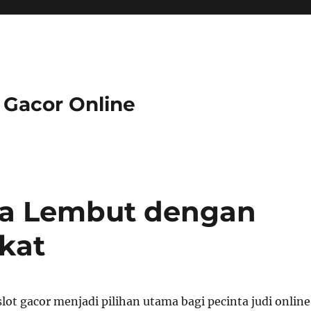
 Gacor Online
ola Lembut dengan
kat
ot gacor menjadi pilihan utama bagi pecinta judi online