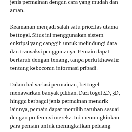
jenis permainan dengan cara yang mudah dan
aman.
Keamanan menjadi salah satu prioritas utama
bettogel. Situs ini menggunakan sistem
enkripsi yang canggih untuk melindungi data
dan transaksi penggunanya. Pemain dapat
bertaruh dengan tenang, tanpa perlu khawatir
tentang kebocoran informasi pribadi.
Dalam hal variasi permainan, bettogel
menawarkan banyak pilihan. Dari togel 4D, 3D,
hingga berbagai jenis permainan menarik
lainnya, pemain dapat memilih taruhan sesuai
dengan preferensi mereka. Ini memungkinkan
para pemain untuk meningkatkan peluang