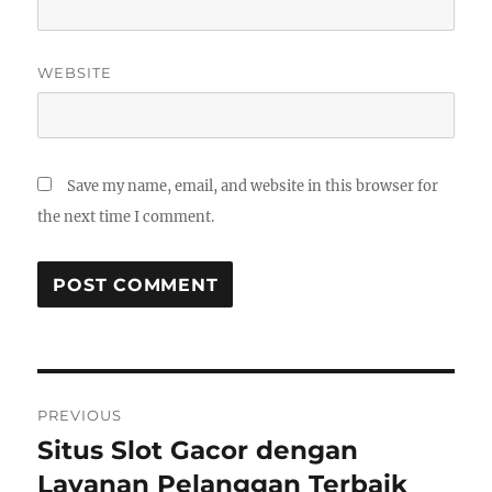
WEBSITE
Save my name, email, and website in this browser for
the next time I comment.
Post
PREVIOUS
navigation
Situs Slot Gacor dengan
Previous
post:
Layanan Pelanggan Terbaik