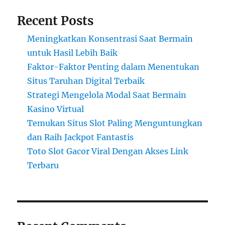
Recent Posts
Meningkatkan Konsentrasi Saat Bermain
untuk Hasil Lebih Baik
Faktor-Faktor Penting dalam Menentukan
Situs Taruhan Digital Terbaik
Strategi Mengelola Modal Saat Bermain
Kasino Virtual
Temukan Situs Slot Paling Menguntungkan
dan Raih Jackpot Fantastis
Toto Slot Gacor Viral Dengan Akses Link
Terbaru