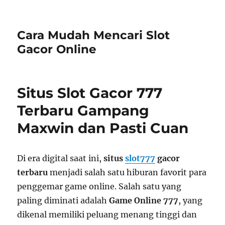
Cara Mudah Mencari Slot
Gacor Online
Situs Slot Gacor 777
Terbaru Gampang
Maxwin dan Pasti Cuan
Di era digital saat ini,
situs
slot777
gacor
terbaru
menjadi salah satu hiburan favorit para
penggemar game online. Salah satu yang
paling diminati adalah
Game Online 777
, yang
dikenal memiliki peluang menang tinggi dan