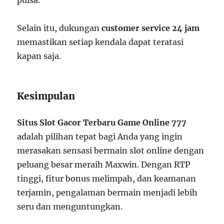
pulsa.
Selain itu, dukungan
customer service 24 jam
memastikan setiap kendala dapat teratasi
kapan saja.
Kesimpulan
Situs Slot Gacor Terbaru Game Online 777
adalah pilihan tepat bagi Anda yang ingin
merasakan sensasi bermain slot online dengan
peluang besar meraih Maxwin. Dengan RTP
tinggi, fitur bonus melimpah, dan keamanan
terjamin, pengalaman bermain menjadi lebih
seru dan menguntungkan.