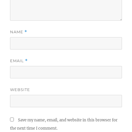
NAME
*
EMAIL
*
WEBSITE
Save my name, email, and website in this browser for
the next time I comment.