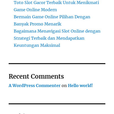
Toto Slot Gacor Terbaik Untuk Menikmati
Game Online Modern
Bermain Game Online Pilihan Dengan
Banyak Promo Menarik
Bagaimana Menavigasi Slot Online dengan
Strategi Terbaik dan Mendapatkan
Keuntungan Maksimal
Recent Comments
A WordPress Commenter
on
Hello world!