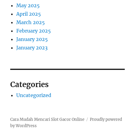
May 2025
April 2025
March 2025
February 2025
January 2025
January 2023
Categories
Uncategorized
Cara Mudah Mencari Slot Gacor Online
Proudly powered
by WordPress