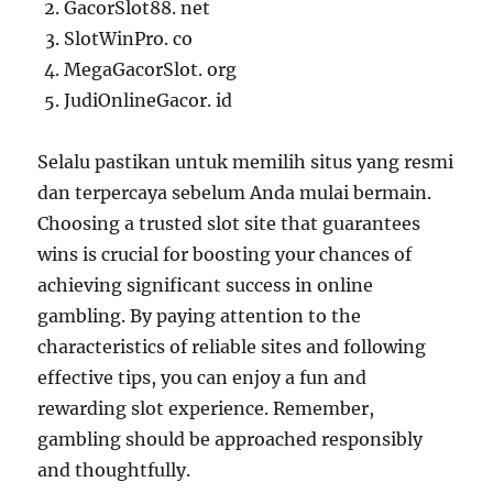
GacorSlot88. net
SlotWinPro. co
MegaGacorSlot. org
JudiOnlineGacor. id
Selalu pastikan untuk memilih situs yang resmi
dan terpercaya sebelum Anda mulai bermain.
Choosing a trusted slot site that guarantees
wins is crucial for boosting your chances of
achieving significant success in online
gambling. By paying attention to the
characteristics of reliable sites and following
effective tips, you can enjoy a fun and
rewarding slot experience. Remember,
gambling should be approached responsibly
and thoughtfully.