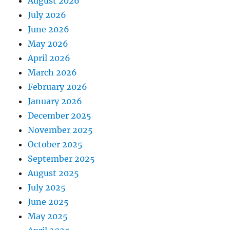
August 2026
July 2026
June 2026
May 2026
April 2026
March 2026
February 2026
January 2026
December 2025
November 2025
October 2025
September 2025
August 2025
July 2025
June 2025
May 2025