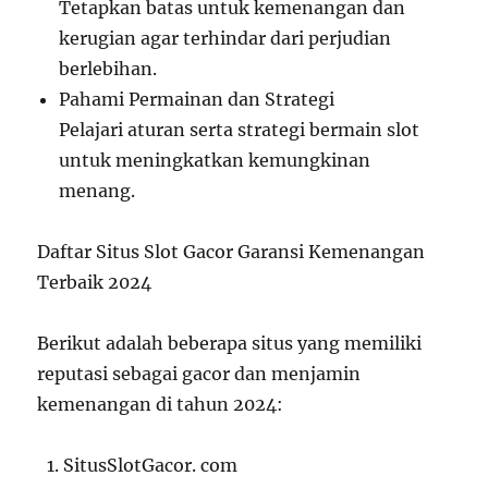
Tetapkan batas untuk kemenangan dan
kerugian agar terhindar dari perjudian
berlebihan.
Pahami Permainan dan Strategi
Pelajari aturan serta strategi bermain slot
untuk meningkatkan kemungkinan
menang.
Daftar Situs Slot Gacor Garansi Kemenangan
Terbaik 2024
Berikut adalah beberapa situs yang memiliki
reputasi sebagai gacor dan menjamin
kemenangan di tahun 2024:
SitusSlotGacor. com