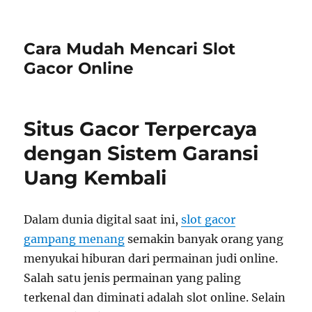
Cara Mudah Mencari Slot
Gacor Online
Situs Gacor Terpercaya
dengan Sistem Garansi
Uang Kembali
Dalam dunia digital saat ini,
slot gacor
gampang menang
semakin banyak orang yang
menyukai hiburan dari permainan judi online.
Salah satu jenis permainan yang paling
terkenal dan diminati adalah slot online. Selain