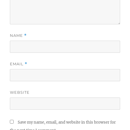
NAME
*
EMAIL
*
WEBSITE
Save my name, email, and website in this browser for