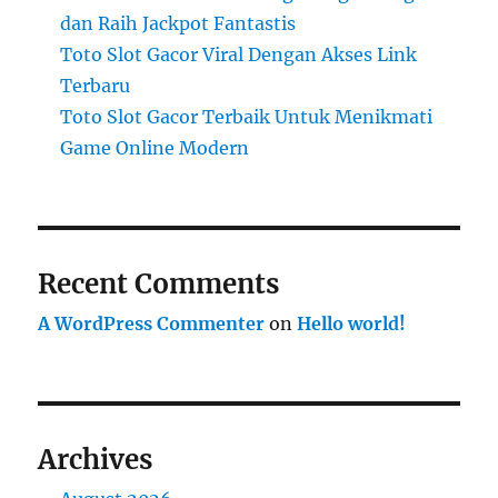
dan Raih Jackpot Fantastis
Toto Slot Gacor Viral Dengan Akses Link
Terbaru
Toto Slot Gacor Terbaik Untuk Menikmati
Game Online Modern
Recent Comments
A WordPress Commenter
on
Hello world!
Archives