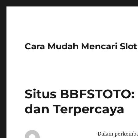
Cara Mudah Mencari Slot
Situs BBFSTOTO:
dan Terpercaya
Dalam perkemba