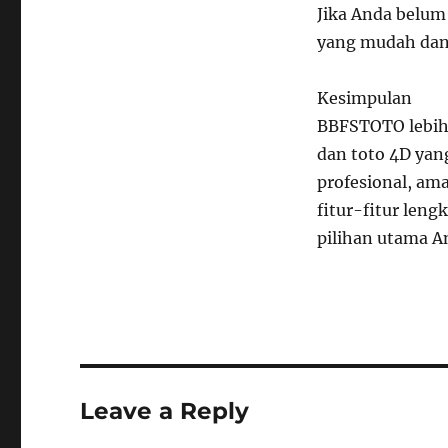
Jika Anda belum
yang mudah dan
Kesimpulan
BBFSTOTO lebih d
dan toto 4D ya
profesional, am
fitur-fitur len
pilihan utama An
Leave a Reply