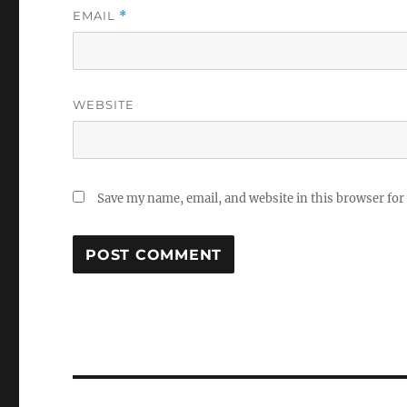
EMAIL
*
WEBSITE
Save my name, email, and website in this browser for
Post