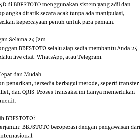
 4D di BBFSTOTO menggunakan sistem yang adil dan
ap angka ditarik secara acak tanpa ada manipulasi,
rikan kepercayaan penuh untuk para pemain.
gan Selama 24 Jam
langgan BBFSTOTO selalu siap sedia membantu Anda 24
lalui live chat, WhatsApp, atau Telegram.
 Cepat dan Mudah
n penarikan, tersedia berbagai metode, seperti transfer
llet, dan QRIS. Proses transaksi ini hanya memerlukan
menit.
ih BBFSTOTO?
Terjamin: BBFSTOTO beroperasi dengan pengawasan dar
internasional.