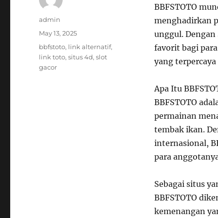
BBFSTOTO muncul
Author
admin
menghadirkan p
Posted
May 13, 2025
unggul. Dengan 
on
Tags
bbfstoto
,
link alternatif
,
favorit bagi par
link toto
,
situs 4d
,
slot
yang terpercaya
gacor
Apa Itu BBFSTO
BBFSTOTO adalah
permainan menari
tembak ikan. De
internasional,
para anggotanya
Sebagai situs y
BBFSTOTO dikena
kemenangan yang 