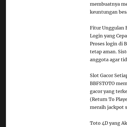
membuatnya men
keuntungan besa
Fitur Unggulan
Login yang Cep
Proses login di
tetap aman. Sis
anggota agar ti
Slot Gacor Setia
BBFSTOTO memili
gacor yang ter
(Return To Play
meraih jackpot s
Toto 4D yang Ak