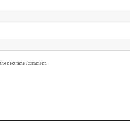
 the next time I comment.