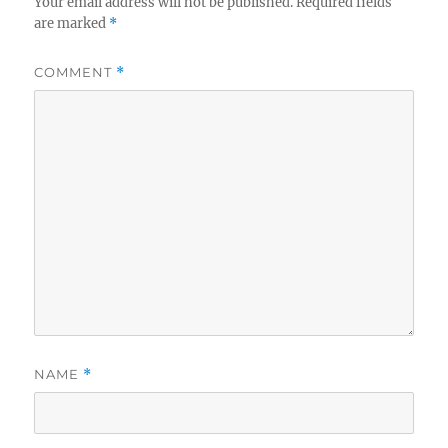
Your email address will not be published.
Required fields
are marked
*
COMMENT
*
NAME
*