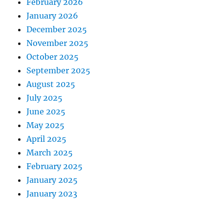
February 2026
January 2026
December 2025
November 2025
October 2025
September 2025
August 2025
July 2025
June 2025
May 2025
April 2025
March 2025
February 2025
January 2025
January 2023