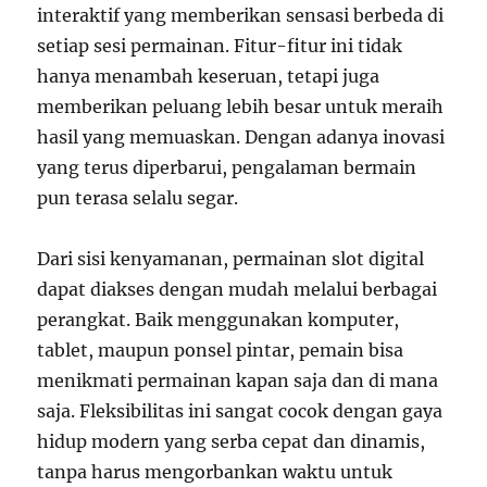
interaktif yang memberikan sensasi berbeda di
setiap sesi permainan. Fitur-fitur ini tidak
hanya menambah keseruan, tetapi juga
memberikan peluang lebih besar untuk meraih
hasil yang memuaskan. Dengan adanya inovasi
yang terus diperbarui, pengalaman bermain
pun terasa selalu segar.
Dari sisi kenyamanan, permainan slot digital
dapat diakses dengan mudah melalui berbagai
perangkat. Baik menggunakan komputer,
tablet, maupun ponsel pintar, pemain bisa
menikmati permainan kapan saja dan di mana
saja. Fleksibilitas ini sangat cocok dengan gaya
hidup modern yang serba cepat dan dinamis,
tanpa harus mengorbankan waktu untuk