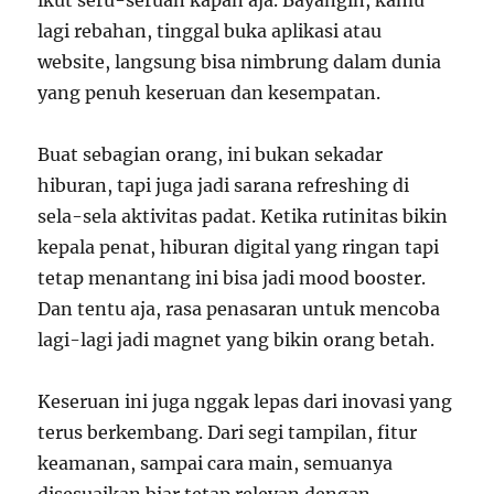
ikut seru-seruan kapan aja. Bayangin, kamu
lagi rebahan, tinggal buka aplikasi atau
website, langsung bisa nimbrung dalam dunia
yang penuh keseruan dan kesempatan.
Buat sebagian orang, ini bukan sekadar
hiburan, tapi juga jadi sarana refreshing di
sela-sela aktivitas padat. Ketika rutinitas bikin
kepala penat, hiburan digital yang ringan tapi
tetap menantang ini bisa jadi mood booster.
Dan tentu aja, rasa penasaran untuk mencoba
lagi-lagi jadi magnet yang bikin orang betah.
Keseruan ini juga nggak lepas dari inovasi yang
terus berkembang. Dari segi tampilan, fitur
keamanan, sampai cara main, semuanya