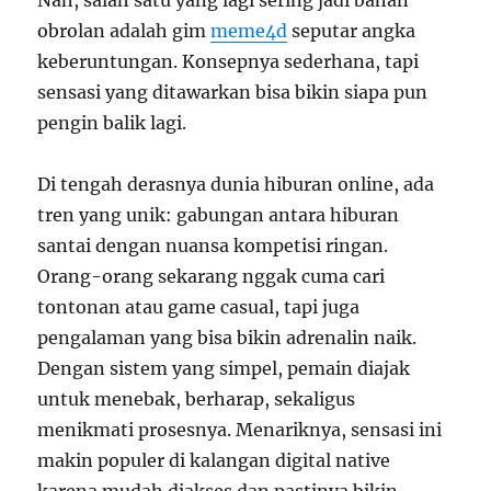
Nah, salah satu yang lagi sering jadi bahan
obrolan adalah gim
meme4d
seputar angka
keberuntungan. Konsepnya sederhana, tapi
sensasi yang ditawarkan bisa bikin siapa pun
pengin balik lagi.
Di tengah derasnya dunia hiburan online, ada
tren yang unik: gabungan antara hiburan
santai dengan nuansa kompetisi ringan.
Orang-orang sekarang nggak cuma cari
tontonan atau game casual, tapi juga
pengalaman yang bisa bikin adrenalin naik.
Dengan sistem yang simpel, pemain diajak
untuk menebak, berharap, sekaligus
menikmati prosesnya. Menariknya, sensasi ini
makin populer di kalangan digital native