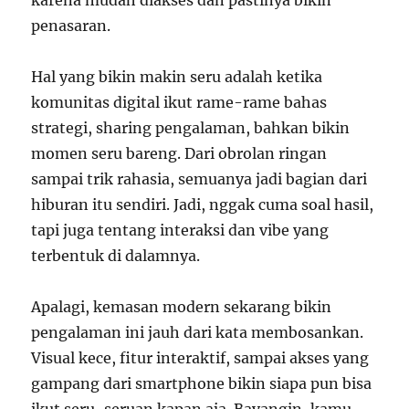
karena mudah diakses dan pastinya bikin
penasaran.
Hal yang bikin makin seru adalah ketika
komunitas digital ikut rame-rame bahas
strategi, sharing pengalaman, bahkan bikin
momen seru bareng. Dari obrolan ringan
sampai trik rahasia, semuanya jadi bagian dari
hiburan itu sendiri. Jadi, nggak cuma soal hasil,
tapi juga tentang interaksi dan vibe yang
terbentuk di dalamnya.
Apalagi, kemasan modern sekarang bikin
pengalaman ini jauh dari kata membosankan.
Visual kece, fitur interaktif, sampai akses yang
gampang dari smartphone bikin siapa pun bisa