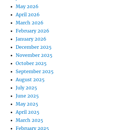
May 2026
April 2026
March 2026
February 2026
January 2026
December 2025
November 2025
October 2025
September 2025
August 2025
July 2025
June 2025
May 2025
April 2025
March 2025
February 2025