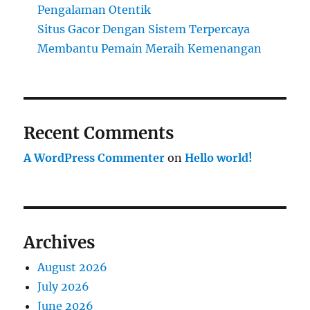
Pengalaman Otentik
Situs Gacor Dengan Sistem Terpercaya
Membantu Pemain Meraih Kemenangan
Recent Comments
A WordPress Commenter
on
Hello world!
Archives
August 2026
July 2026
June 2026