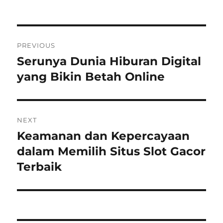
Post
PREVIOUS
navigation
Serunya Dunia Hiburan Digital
Previous
post:
yang Bikin Betah Online
NEXT
Keamanan dan Kepercayaan
Next
post:
dalam Memilih Situs Slot Gacor
Terbaik