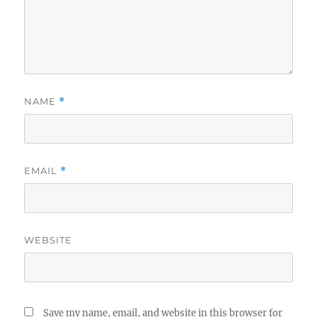
NAME
*
EMAIL
*
WEBSITE
Save my name, email, and website in this browser for