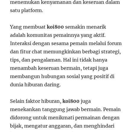
menemukan kenyamanan dan keseruan dalam
satu platform.
Yang membuat
koi800
semakin menarik
adalah komunitas pemainnya yang aktif.
Interaksi dengan sesama pemain melalui forum
dan fitur chat memungkinkan berbagi strategi,
tips, dan pengalaman. Hal ini tidak hanya
menambah keseruan bermain, tetapi juga
membangun hubungan sosial yang positif di
dunia hiburan daring.
Selain faktor hiburan,
koi800
juga
menekankan tanggung jawab bermain. Pemain
didorong untuk menikmati permainan dengan
bijak, mengatur anggaran, dan menghindari