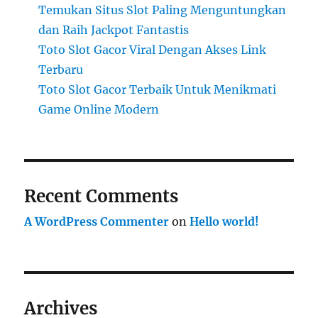
Temukan Situs Slot Paling Menguntungkan
dan Raih Jackpot Fantastis
Toto Slot Gacor Viral Dengan Akses Link
Terbaru
Toto Slot Gacor Terbaik Untuk Menikmati
Game Online Modern
Recent Comments
A WordPress Commenter
on
Hello world!
Archives