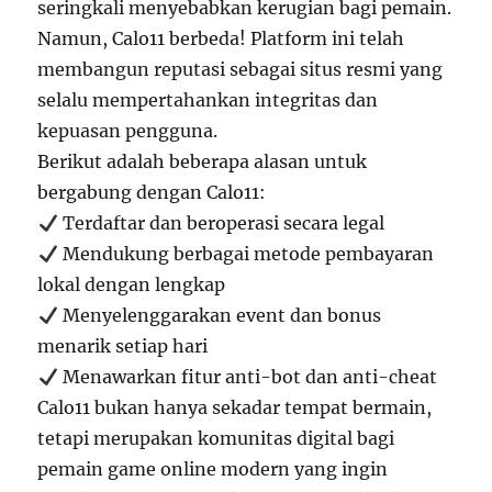
seringkali menyebabkan kerugian bagi pemain.
Namun, Calo11 berbeda! Platform ini telah
membangun reputasi sebagai situs resmi yang
selalu mempertahankan integritas dan
kepuasan pengguna.
Berikut adalah beberapa alasan untuk
bergabung dengan Calo11:
Terdaftar dan beroperasi secara legal
Mendukung berbagai metode pembayaran
lokal dengan lengkap
Menyelenggarakan event dan bonus
menarik setiap hari
Menawarkan fitur anti-bot dan anti-cheat
Calo11 bukan hanya sekadar tempat bermain,
tetapi merupakan komunitas digital bagi
pemain game online modern yang ingin