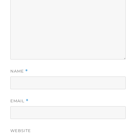
NAME
*
EMAIL
*
WEBSITE