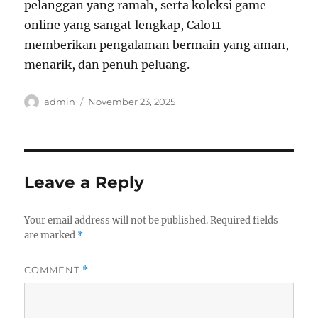
pelanggan yang ramah, serta koleksi game
online yang sangat lengkap, Calo11
memberikan pengalaman bermain yang aman,
menarik, dan penuh peluang.
Author
Posted
admin
November 23, 2025
on
Leave a Reply
Your email address will not be published.
Required fields
are marked
*
COMMENT
*