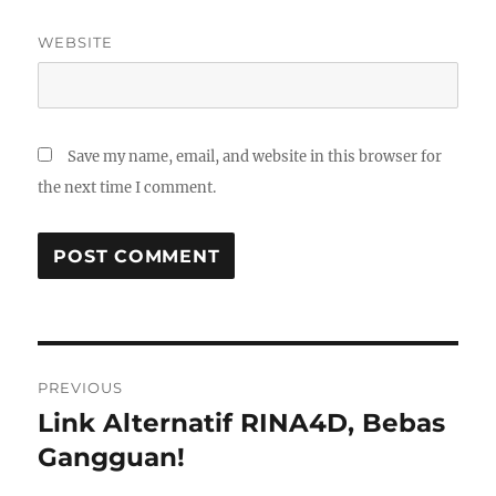
WEBSITE
Save my name, email, and website in this browser for
the next time I comment.
Post
PREVIOUS
navigation
Link Alternatif RINA4D, Bebas
Previous
post:
Gangguan!