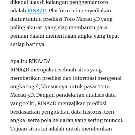
dikenal luas di kalangan penggemar toto
adalah
RINA4D
. Platform ini menyediakan
daftar tautan prediksi Toto Macau 5D yang
paling akurat, yang siap membantu para
pemain dalam menentukan angka yang tepat
setiap harinya.
Apa Itu RINA4D?
RINA4D merupakan sebuah situs yang
memberikan prediksi dan informasi mengenai
angka togel, khususnya untuk pasar Toto
Macau 5D. Dengan pendekatan analisis data
yang teliti, RINA4D menyajikan prediksi
berdasarkan pengolahan data historis, tren
angka, serta pola keluaran yang sering muncul.
Tujuan situs ini adalah untuk memberikan