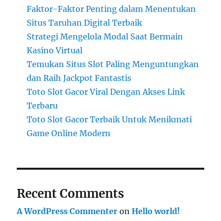
Faktor-Faktor Penting dalam Menentukan
Situs Taruhan Digital Terbaik
Strategi Mengelola Modal Saat Bermain
Kasino Virtual
Temukan Situs Slot Paling Menguntungkan
dan Raih Jackpot Fantastis
Toto Slot Gacor Viral Dengan Akses Link
Terbaru
Toto Slot Gacor Terbaik Untuk Menikmati
Game Online Modern
Recent Comments
A WordPress Commenter
on
Hello world!