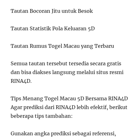
Tautan Bocoran Jitu untuk Besok
Tautan Statistik Pola Keluaran 5D
Tautan Rumus Togel Macau yang Terbaru
Semua tautan tersebut tersedia secara gratis
dan bisa diakses langsung melalui situs resmi
RINA4D.
Tips Menang Togel Macau 5D Bersama RINA4D
Agar prediksi dari RINA4D lebih efektif, berikut
beberapa tips tambahan:
Gunakan angka prediksi sebagai referensi,