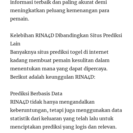
informasi terbaik dan paling akurat demi
meningkatkan peluang kemenangan para
pemain.
Kelebihan RINA4D Dibandingkan Situs Prediksi
Lain
Banyaknya situs prediksi togel di internet
kadang membuat pemain kesulitan dalam
menentukan mana yang dapat dipercaya.
Berikut adalah keunggulan RINA4D:
Prediksi Berbasis Data
RINA4D tidak hanya mengandalkan
keberuntungan, tetapi juga menggunakan data
statistik dari keluaran yang telah lalu untuk
menciptakan prediksi yang logis dan relevan.