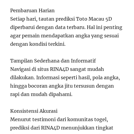
Pembaruan Harian
Setiap hari, tautan prediksi Toto Macau 5D
diperbarui dengan data terbaru. Hal ini penting
agar pemain mendapatkan angka yang sesuai
dengan kondisi terkini.
Tampilan Sederhana dan Informatif
Navigasi di situs RINA4D sangat mudah
dilakukan. Informasi seperti hasil, pola angka,
hingga bocoran angka jitu tersusun dengan
rapi dan mudah dipahami.
Konsistensi Akurasi
Menurut testimoni dari komunitas togel,
prediksi dari RINA4D menunjukkan tingkat