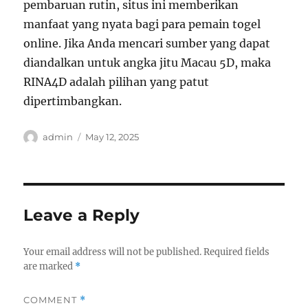
pembaruan rutin, situs ini memberikan
manfaat yang nyata bagi para pemain togel
online. Jika Anda mencari sumber yang dapat
diandalkan untuk angka jitu Macau 5D, maka
RINA4D adalah pilihan yang patut
dipertimbangkan.
Author
Posted
admin
May 12, 2025
on
Leave a Reply
Your email address will not be published.
Required fields
are marked
*
COMMENT
*