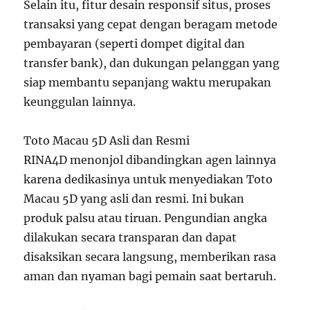
Selain itu, fitur desain responsif situs, proses
transaksi yang cepat dengan beragam metode
pembayaran (seperti dompet digital dan
transfer bank), dan dukungan pelanggan yang
siap membantu sepanjang waktu merupakan
keunggulan lainnya.
Toto Macau 5D Asli dan Resmi
RINA4D menonjol dibandingkan agen lainnya
karena dedikasinya untuk menyediakan Toto
Macau 5D yang asli dan resmi. Ini bukan
produk palsu atau tiruan. Pengundian angka
dilakukan secara transparan dan dapat
disaksikan secara langsung, memberikan rasa
aman dan nyaman bagi pemain saat bertaruh.