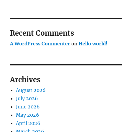
Recent Comments
A WordPress Commenter
on
Hello world!
Archives
August 2026
July 2026
June 2026
May 2026
April 2026
March 2026