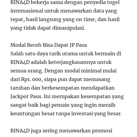
RINA4D bekerja sama dengan penyedia togel
internasional untuk menawarkan data yang
tepat, hasil langsung yang on time, dan hasil
yang tidak dapat dimanipulasi.
Modal Receh Bisa Dapat JP Paus
Salah satu daya tarik utama untuk bermain di
RINA4D adalah keterjangkauannya untuk
semua orang. Dengan modal minimal mulai
dari Rp1. 000, siapa pun dapat memasang
taruhan dan berkesempatan mendapatkan
Jackpot Paus. Ini merupakan kesempatan yang
sangat baik bagi pemain yang ingin meraih
keuntungan besar tanpa investasi yang besar.
RINA4D juga sering menawarkan promosi