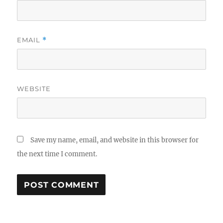
EMAIL
*
WEBSITE
Save my name, email, and website in this browser for
the next time I comment.