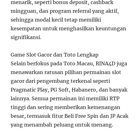
menarik, seperti bonus deposit, cashback
mingguan, dan program referral yang aktif,
sehingga modal kecil tetap memiliki
kesempatan untuk menghasilkan keuntungan
signifikansi.
Game Slot Gacor dan Toto Lengkap
Selain berfokus pada Toto Macau, RINA4D juga
menawarkan ratusan pilihan permainan slot
gacor dari pengembang terkenal seperti
Pragmatic Play, PG Soft, Habanero, dan banyak
lainnya. Semua permainan ini memiliki RTP
tinggi dan sering memberikan kemenangan
besar, termasuk fitur Beli Free Spin dan JP Acak
yang menambah peluang untuk menang.