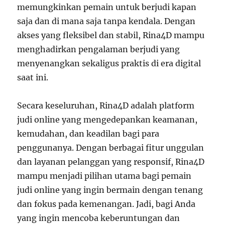
memungkinkan pemain untuk berjudi kapan
saja dan di mana saja tanpa kendala. Dengan
akses yang fleksibel dan stabil, Rina4D mampu
menghadirkan pengalaman berjudi yang
menyenangkan sekaligus praktis di era digital
saat ini.
Secara keseluruhan, Rina4D adalah platform
judi online yang mengedepankan keamanan,
kemudahan, dan keadilan bagi para
penggunanya. Dengan berbagai fitur unggulan
dan layanan pelanggan yang responsif, Rina4D
mampu menjadi pilihan utama bagi pemain
judi online yang ingin bermain dengan tenang
dan fokus pada kemenangan. Jadi, bagi Anda
yang ingin mencoba keberuntungan dan