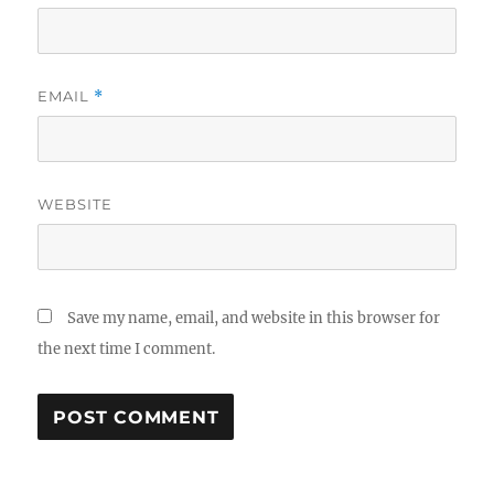
EMAIL
*
WEBSITE
Save my name, email, and website in this browser for
the next time I comment.