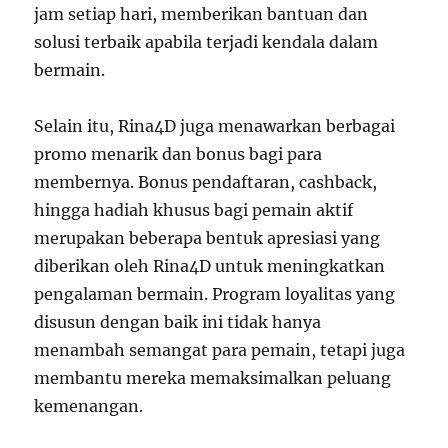
jam setiap hari, memberikan bantuan dan
solusi terbaik apabila terjadi kendala dalam
bermain.
Selain itu, Rina4D juga menawarkan berbagai
promo menarik dan bonus bagi para
membernya. Bonus pendaftaran, cashback,
hingga hadiah khusus bagi pemain aktif
merupakan beberapa bentuk apresiasi yang
diberikan oleh Rina4D untuk meningkatkan
pengalaman bermain. Program loyalitas yang
disusun dengan baik ini tidak hanya
menambah semangat para pemain, tetapi juga
membantu mereka memaksimalkan peluang
kemenangan.