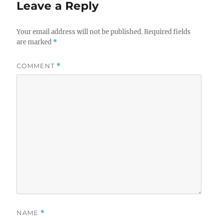
Leave a Reply
Your email address will not be published.
Required fields
are marked
*
COMMENT
*
NAME
*