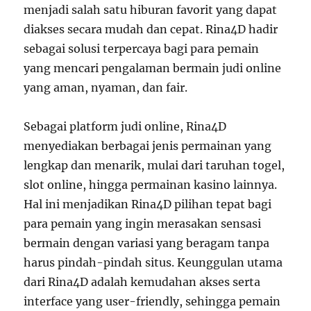
menjadi salah satu hiburan favorit yang dapat
diakses secara mudah dan cepat. Rina4D hadir
sebagai solusi terpercaya bagi para pemain
yang mencari pengalaman bermain judi online
yang aman, nyaman, dan fair.
Sebagai platform judi online, Rina4D
menyediakan berbagai jenis permainan yang
lengkap dan menarik, mulai dari taruhan togel,
slot online, hingga permainan kasino lainnya.
Hal ini menjadikan Rina4D pilihan tepat bagi
para pemain yang ingin merasakan sensasi
bermain dengan variasi yang beragam tanpa
harus pindah-pindah situs. Keunggulan utama
dari Rina4D adalah kemudahan akses serta
interface yang user-friendly, sehingga pemain