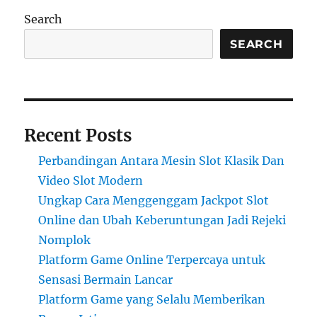
Search
SEARCH
Recent Posts
Perbandingan Antara Mesin Slot Klasik Dan
Video Slot Modern
Ungkap Cara Menggenggam Jackpot Slot
Online dan Ubah Keberuntungan Jadi Rejeki
Nomplok
Platform Game Online Terpercaya untuk
Sensasi Bermain Lancar
Platform Game yang Selalu Memberikan