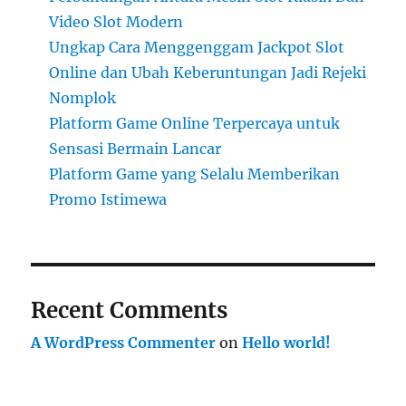
Video Slot Modern
Ungkap Cara Menggenggam Jackpot Slot
Online dan Ubah Keberuntungan Jadi Rejeki
Nomplok
Platform Game Online Terpercaya untuk
Sensasi Bermain Lancar
Platform Game yang Selalu Memberikan
Promo Istimewa
Recent Comments
A WordPress Commenter
on
Hello world!