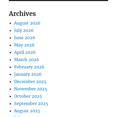
Archives
August 2026
July 2026
June 2026
May 2026
April 2026
March 2026
February 2026
January 2026
December 2025
November 2025
October 2025
September 2025
August 2025