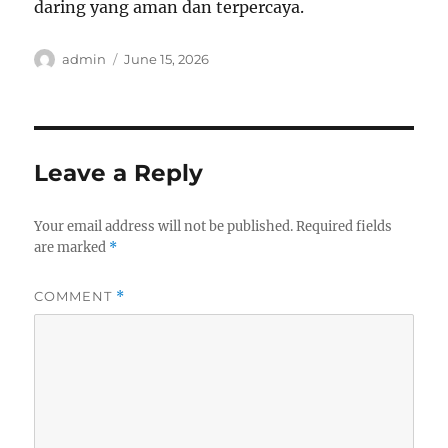
daring yang aman dan terpercaya.
Author
Posted
admin
June 15, 2026
on
Leave a Reply
Your email address will not be published.
Required fields
are marked
*
COMMENT
*