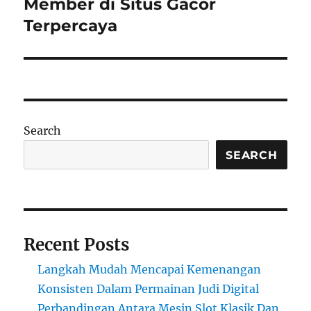
post:
Member di Situs Gacor
Terpercaya
Search
SEARCH
Recent Posts
Langkah Mudah Mencapai Kemenangan
Konsisten Dalam Permainan Judi Digital
Perbandingan Antara Mesin Slot Klasik Dan