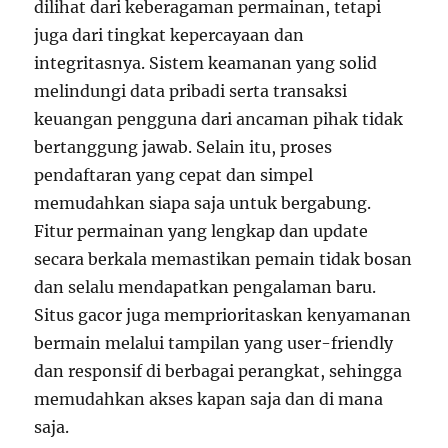
dilihat dari keberagaman permainan, tetapi
juga dari tingkat kepercayaan dan
integritasnya. Sistem keamanan yang solid
melindungi data pribadi serta transaksi
keuangan pengguna dari ancaman pihak tidak
bertanggung jawab. Selain itu, proses
pendaftaran yang cepat dan simpel
memudahkan siapa saja untuk bergabung.
Fitur permainan yang lengkap dan update
secara berkala memastikan pemain tidak bosan
dan selalu mendapatkan pengalaman baru.
Situs gacor juga memprioritaskan kenyamanan
bermain melalui tampilan yang user-friendly
dan responsif di berbagai perangkat, sehingga
memudahkan akses kapan saja dan di mana
saja.