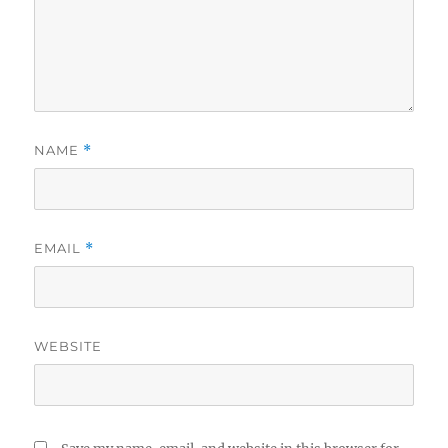
NAME
*
EMAIL
*
WEBSITE