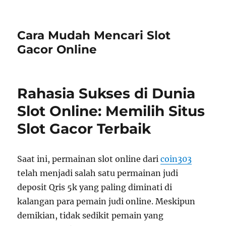
Cara Mudah Mencari Slot
Gacor Online
Rahasia Sukses di Dunia
Slot Online: Memilih Situs
Slot Gacor Terbaik
Saat ini, permainan slot online dari
coin303
telah menjadi salah satu permainan judi
deposit Qris 5k yang paling diminati di
kalangan para pemain judi online. Meskipun
demikian, tidak sedikit pemain yang