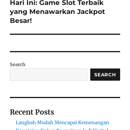
Hari Ini: Game Slot Terbaik
yang Menawarkan Jackpot
Besar!
Search
SEARCH
Recent Posts
Langkah Mudah Mencapai Kemenangan