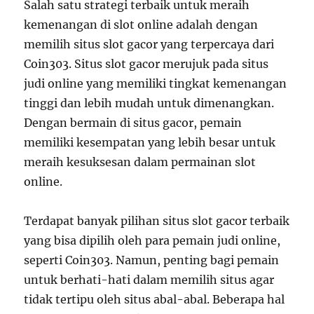
Salah satu strategi terbaik untuk meraih
kemenangan di slot online adalah dengan
memilih situs slot gacor yang terpercaya dari
Coin303. Situs slot gacor merujuk pada situs
judi online yang memiliki tingkat kemenangan
tinggi dan lebih mudah untuk dimenangkan.
Dengan bermain di situs gacor, pemain
memiliki kesempatan yang lebih besar untuk
meraih kesuksesan dalam permainan slot
online.
Terdapat banyak pilihan situs slot gacor terbaik
yang bisa dipilih oleh para pemain judi online,
seperti Coin303. Namun, penting bagi pemain
untuk berhati-hati dalam memilih situs agar
tidak tertipu oleh situs abal-abal. Beberapa hal