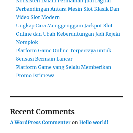
Konsisten Dalam Permainan Judi Digital
Perbandingan Antara Mesin Slot Klasik Dan
Video Slot Modern
Ungkap Cara Menggenggam Jackpot Slot
Online dan Ubah Keberuntungan Jadi Rejeki
Nomplok
Platform Game Online Terpercaya untuk
Sensasi Bermain Lancar
Platform Game yang Selalu Memberikan
Promo Istimewa
Recent Comments
A WordPress Commenter
on
Hello world!