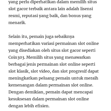
yang perlu diperhatikan dalam memilih situs
slot gacor terbaik antara lain adalah lisensi
resmi, reputasi yang baik, dan bonus yang
menarik.
Selain itu, pemain juga sebaiknya
memperhatikan variasi permainan slot online
yang disediakan oleh situs slot gacor seperti
Coin303. Memilih situs yang menawarkan
berbagai jenis permainan slot online seperti
slot klasik, slot video, dan slot progresif dapat
meningkatkan peluang pemain untuk meraih
kemenangan dalam permainan slot online.
Dengan demikian, pemain dapat mencapai
kesuksesan dalam permainan slot online
dengan lebih efisien.