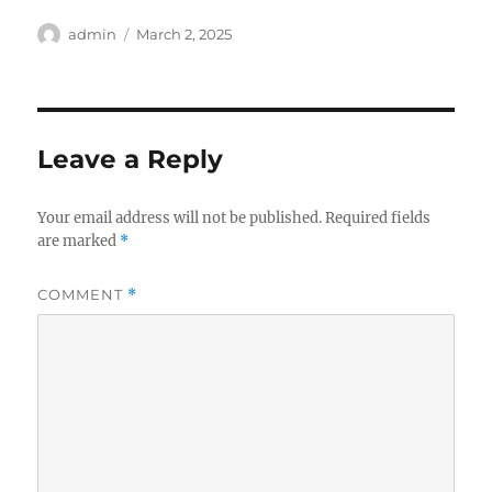
Author
Posted
admin
March 2, 2025
on
Leave a Reply
Your email address will not be published.
Required fields
are marked
*
COMMENT
*