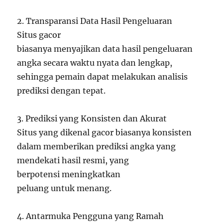
2. Transparansi Data Hasil Pengeluaran
Situs gacor
biasanya menyajikan data hasil pengeluaran
angka secara waktu nyata dan lengkap,
sehingga pemain dapat melakukan analisis
prediksi dengan tepat.
3. Prediksi yang Konsisten dan Akurat
Situs yang dikenal gacor biasanya konsisten
dalam memberikan prediksi angka yang
mendekati hasil resmi, yang
berpotensi meningkatkan
peluang untuk menang.
4. Antarmuka Pengguna yang Ramah