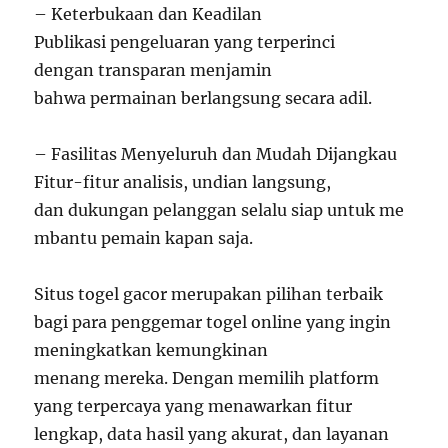
– Keterbukaan dan Keadilan
Publikasi pengeluaran yang terperinci
dengan transparan menjamin
bahwa permainan berlangsung secara adil.
– Fasilitas Menyeluruh dan Mudah Dijangkau
Fitur-fitur analisis, undian langsung,
dan dukungan pelanggan selalu siap untuk me
mbantu pemain kapan saja.
Situs togel gacor merupakan pilihan terbaik
bagi para penggemar togel online yang ingin
meningkatkan kemungkinan
menang mereka. Dengan memilih platform
yang terpercaya yang menawarkan fitur
lengkap, data hasil yang akurat, dan layanan