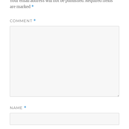
Your email address will not be published.
Required fields
are marked
*
COMMENT
*
NAME
*