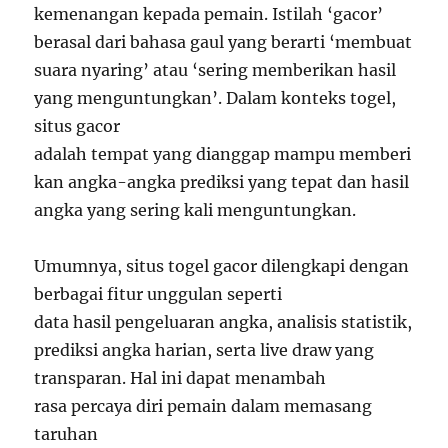
kemenangan kepada pemain. Istilah ‘gacor’
berasal dari bahasa gaul yang berarti ‘membuat
suara nyaring’ atau ‘sering memberikan hasil
yang menguntungkan’. Dalam konteks togel,
situs gacor
adalah tempat yang dianggap mampu memberi
kan angka-angka prediksi yang tepat dan hasil
angka yang sering kali menguntungkan.
Umumnya, situs togel gacor dilengkapi dengan
berbagai fitur unggulan seperti
data hasil pengeluaran angka, analisis statistik,
prediksi angka harian, serta live draw yang
transparan. Hal ini dapat menambah
rasa percaya diri pemain dalam memasang
taruhan