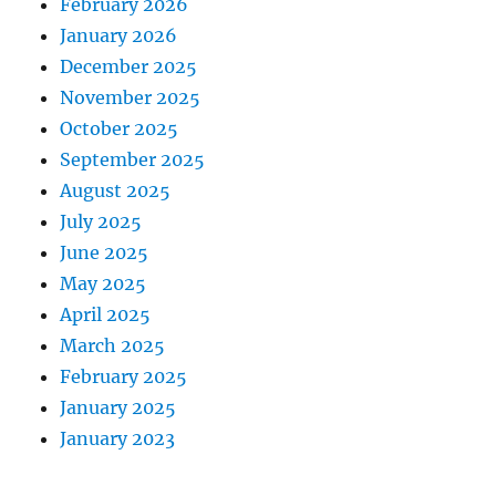
February 2026
January 2026
December 2025
November 2025
October 2025
September 2025
August 2025
July 2025
June 2025
May 2025
April 2025
March 2025
February 2025
January 2025
January 2023