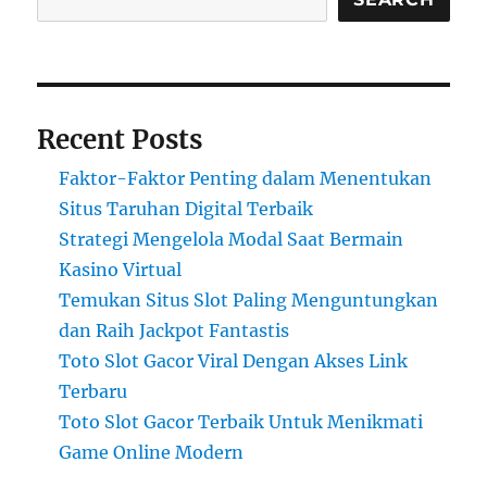
Recent Posts
Faktor-Faktor Penting dalam Menentukan
Situs Taruhan Digital Terbaik
Strategi Mengelola Modal Saat Bermain
Kasino Virtual
Temukan Situs Slot Paling Menguntungkan
dan Raih Jackpot Fantastis
Toto Slot Gacor Viral Dengan Akses Link
Terbaru
Toto Slot Gacor Terbaik Untuk Menikmati
Game Online Modern