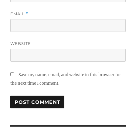
EMAIL
*
WEBSITE
Save my name, email, and website in this browser for
the next time I comment.
Post