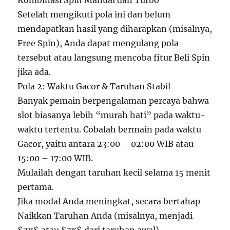
Kombinasi Spin Manual dan Turbo
Setelah mengikuti pola ini dan belum
mendapatkan hasil yang diharapkan (misalnya,
Free Spin), Anda dapat mengulang pola
tersebut atau langsung mencoba fitur Beli Spin
jika ada.
Pola 2: Waktu Gacor & Taruhan Stabil
Banyak pemain berpengalaman percaya bahwa
slot biasanya lebih “murah hati” pada waktu-
waktu tertentu. Cobalah bermain pada waktu
Gacor, yaitu antara 23:00 – 02:00 WIB atau
15:00 – 17:00 WIB.
Mulailah dengan taruhan kecil selama 15 menit
pertama.
Jika modal Anda meningkat, secara bertahap
Naikkan Taruhan Anda (misalnya, menjadi