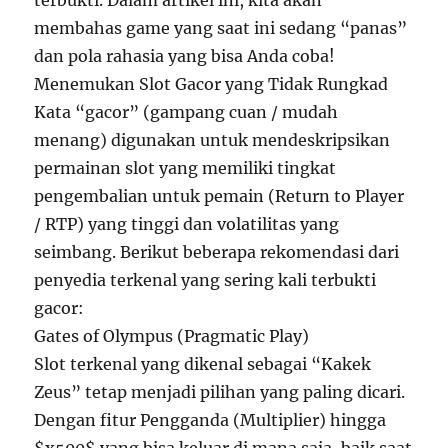
terbukti. Dalam artikel ini, kita akan
membahas game yang saat ini sedang “panas”
dan pola rahasia yang bisa Anda coba!
Menemukan Slot Gacor yang Tidak Rungkad
Kata “gacor” (gampang cuan / mudah
menang) digunakan untuk mendeskripsikan
permainan slot yang memiliki tingkat
pengembalian untuk pemain (Return to Player
/ RTP) yang tinggi dan volatilitas yang
seimbang. Berikut beberapa rekomendasi dari
penyedia terkenal yang sering kali terbukti
gacor:
Gates of Olympus (Pragmatic Play)
Slot terkenal yang dikenal sebagai “Kakek
Zeus” tetap menjadi pilihan yang paling dicari.
Dengan fitur Pengganda (Multiplier) hingga