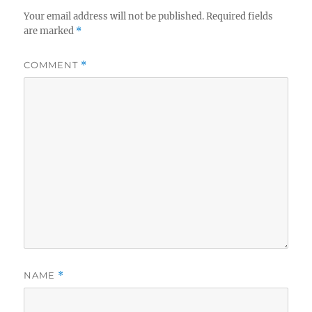
Your email address will not be published.
Required fields
are marked
*
COMMENT
*
NAME
*