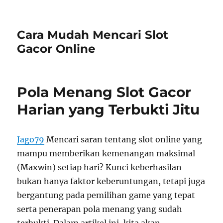
Cara Mudah Mencari Slot
Gacor Online
Pola Menang Slot Gacor
Harian yang Terbukti Jitu
Jago79
Mencari saran tentang slot online yang
mampu memberikan kemenangan maksimal
(Maxwin) setiap hari? Kunci keberhasilan
bukan hanya faktor keberuntungan, tetapi juga
bergantung pada pemilihan game yang tepat
serta penerapan pola menang yang sudah