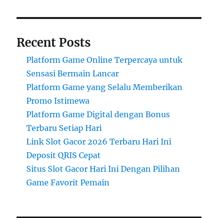
Recent Posts
Platform Game Online Terpercaya untuk
Sensasi Bermain Lancar
Platform Game yang Selalu Memberikan
Promo Istimewa
Platform Game Digital dengan Bonus
Terbaru Setiap Hari
Link Slot Gacor 2026 Terbaru Hari Ini
Deposit QRIS Cepat
Situs Slot Gacor Hari Ini Dengan Pilihan
Game Favorit Pemain