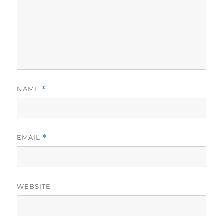
NAME
*
EMAIL
*
WEBSITE