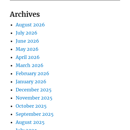
Archives
August 2026
July 2026
June 2026
May 2026
April 2026
March 2026
February 2026
January 2026
December 2025
November 2025
October 2025
September 2025
August 2025