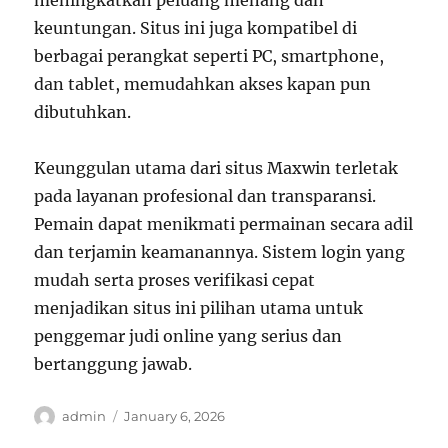
meningkatkan peluang menang dan
keuntungan. Situs ini juga kompatibel di
berbagai perangkat seperti PC, smartphone,
dan tablet, memudahkan akses kapan pun
dibutuhkan.
Keunggulan utama dari situs Maxwin terletak
pada layanan profesional dan transparansi.
Pemain dapat menikmati permainan secara adil
dan terjamin keamanannya. Sistem login yang
mudah serta proses verifikasi cepat
menjadikan situs ini pilihan utama untuk
penggemar judi online yang serius dan
bertanggung jawab.
Author
Posted
admin
January 6, 2026
on