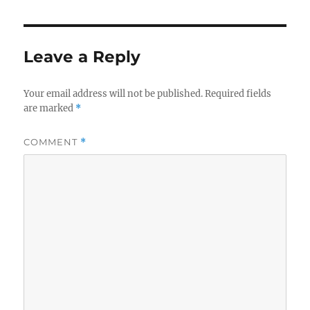
Leave a Reply
Your email address will not be published.
Required fields
are marked
*
COMMENT
*