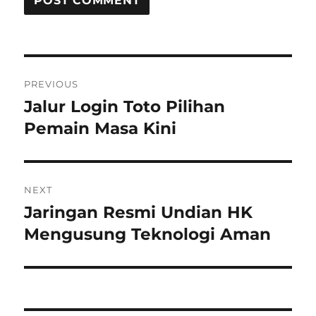
Post
PREVIOUS
navigation
Jalur Login Toto Pilihan
Previous
post:
Pemain Masa Kini
NEXT
Jaringan Resmi Undian HK
Next
post:
Mengusung Teknologi Aman