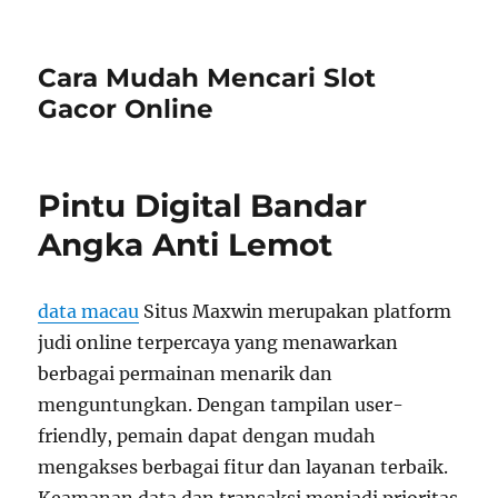
Cara Mudah Mencari Slot
Gacor Online
Pintu Digital Bandar
Angka Anti Lemot
data macau
Situs Maxwin merupakan platform
judi online terpercaya yang menawarkan
berbagai permainan menarik dan
menguntungkan. Dengan tampilan user-
friendly, pemain dapat dengan mudah
mengakses berbagai fitur dan layanan terbaik.