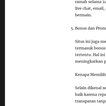
ramah selama 2
live chat, email
bermain.
Bonus dan Prom
Situs ini juga 
termasuk bonus 
tertentu. Hal 
meningkatkan p
Kenapa Memili
Selain dikenal s
baik karena cepa
transparan tanp