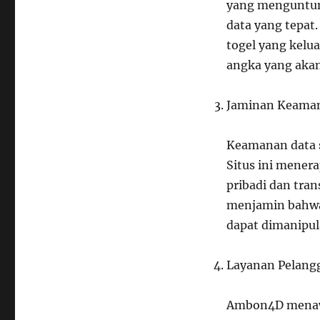
yang menguntung
data yang tepat
togel yang kelu
angka yang aka
Jaminan Keaman
Keamanan data s
Situs ini mener
pribadi dan tra
menjamin bahwa 
dapat dimanipul
Layanan Pelangg
Ambon4D menawa