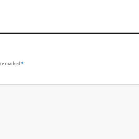
 are marked
*