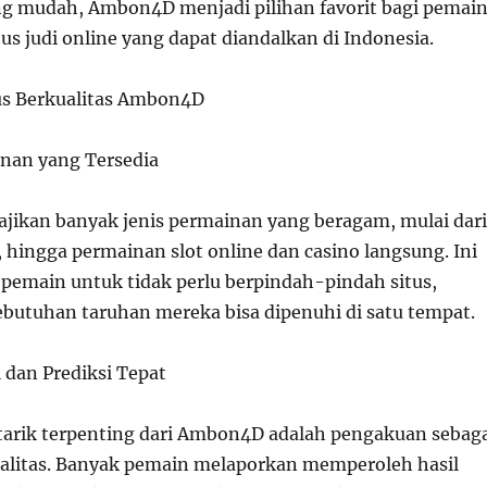
ng mudah, Ambon4D menjadi pilihan favorit bagi pemai
us judi online yang dapat diandalkan di Indonesia.
us Berkualitas Ambon4D
nan yang Tersedia
ikan banyak jenis permainan yang beragam, mulai dari
, hingga permainan slot online dan casino langsung. Ini
main untuk tidak perlu berpindah-pindah situs,
butuhan taruhan mereka bisa dipenuhi di satu tempat.
 dan Prediksi Tepat
 tarik terpenting dari Ambon4D adalah pengakuan sebag
ualitas. Banyak pemain melaporkan memperoleh hasil