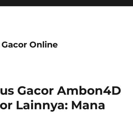
 Gacor Online
tus Gacor Ambon4D
or Lainnya: Mana