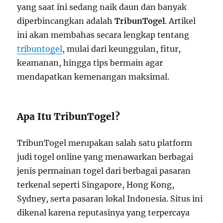
yang saat ini sedang naik daun dan banyak
diperbincangkan adalah
TribunTogel
. Artikel
ini akan membahas secara lengkap tentang
tribuntogel
, mulai dari keunggulan, fitur,
keamanan, hingga tips bermain agar
mendapatkan kemenangan maksimal.
Apa Itu TribunTogel?
TribunTogel merupakan salah satu platform
judi togel online yang menawarkan berbagai
jenis permainan togel dari berbagai pasaran
terkenal seperti Singapore, Hong Kong,
Sydney, serta pasaran lokal Indonesia. Situs ini
dikenal karena reputasinya yang terpercaya