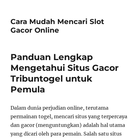
Cara Mudah Mencari Slot
Gacor Online
Panduan Lengkap
Mengetahui Situs Gacor
Tribuntogel untuk
Pemula
Dalam dunia perjudian online, terutama
permainan togel, mencari situs yang terpercaya
dan gacor (menguntungkan) adalah hal utama
yang dicari oleh para pemain. Salah satu situs