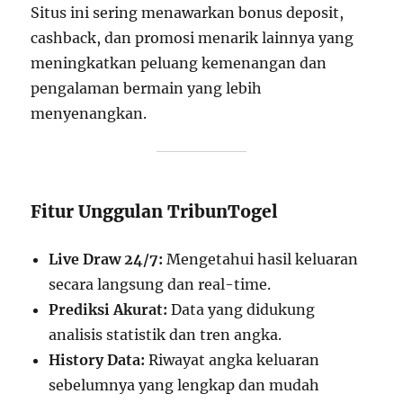
Situs ini sering menawarkan bonus deposit,
cashback, dan promosi menarik lainnya yang
meningkatkan peluang kemenangan dan
pengalaman bermain yang lebih
menyenangkan.
Fitur Unggulan TribunTogel
Live Draw 24/7:
Mengetahui hasil keluaran
secara langsung dan real-time.
Prediksi Akurat:
Data yang didukung
analisis statistik dan tren angka.
History Data:
Riwayat angka keluaran
sebelumnya yang lengkap dan mudah