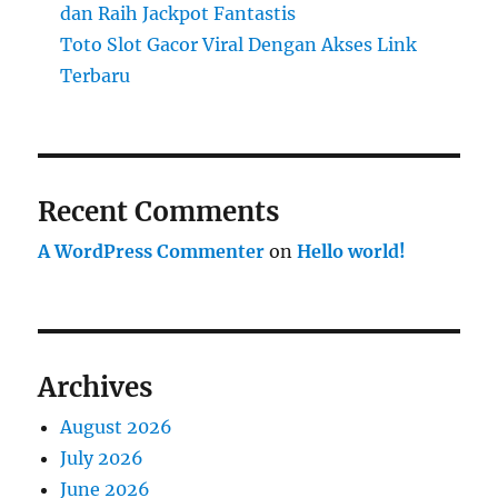
dan Raih Jackpot Fantastis
Toto Slot Gacor Viral Dengan Akses Link
Terbaru
Recent Comments
A WordPress Commenter
on
Hello world!
Archives
August 2026
July 2026
June 2026