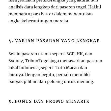
menyediakan prediksi angka yang akurat dan
analisis data lengkap dari pasaran togel. Hal ini
membantu para bettor dalam menentukan
angka keberuntungan mereka.
4.
VARIAN PASARAN YANG LENGKAP
Selain pasaran utama seperti SGP, HK, dan
Sydney, TribunTogel juga menawarkan pasaran
lokal Indonesia, seperti Toto Macau dan
lainnya. Dengan begitu, pemain memiliki
banyak pilihan dan peluang untuk menang.
5.
BONUS DAN PROMO MENARIK