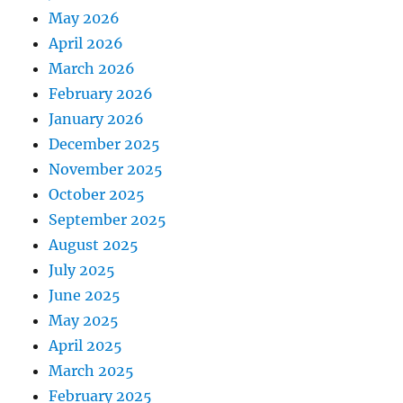
May 2026
April 2026
March 2026
February 2026
January 2026
December 2025
November 2025
October 2025
September 2025
August 2025
July 2025
June 2025
May 2025
April 2025
March 2025
February 2025