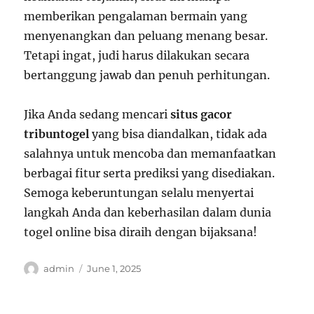
memberikan pengalaman bermain yang
menyenangkan dan peluang menang besar.
Tetapi ingat, judi harus dilakukan secara
bertanggung jawab dan penuh perhitungan.
Jika Anda sedang mencari
situs gacor
tribuntogel
yang bisa diandalkan, tidak ada
salahnya untuk mencoba dan memanfaatkan
berbagai fitur serta prediksi yang disediakan.
Semoga keberuntungan selalu menyertai
langkah Anda dan keberhasilan dalam dunia
togel online bisa diraih dengan bijaksana!
Author
Posted
admin
June 1, 2025
on