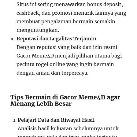
Situs ini sering menawarkan bonus deposit,
cashback, dan promosi menarik lainnya yang
membuat pengalaman bermain semakin
menguntungkan.
Reputasi dan Legalitas Terjamin
Dengan reputasi yang baik dan izin resmi,
Gacor Meme4D menjadi pilihan utama bagi
pecinta togel online yang ingin bermain
dengan aman dan terpercaya.
Tips Bermain di Gacor Meme4D agar
Menang Lebih Besar
Pelajari Data dan Riwayat Hasil
Analisis hasil keluaran sebelumnya untuk