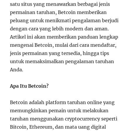
satu situs yang menawarkan berbagai jenis
permainan taruhan, Betcoin memberikan
peluang untuk menikmati pengalaman berjudi
dengan cara yang lebih modern dan aman.
Artikel ini akan memberikan panduan lengkap
mengenai Betcoin, mulai dari cara mendaftar,
jenis permainan yang tersedia, hingga tips
untuk memaksimalkan pengalaman taruhan
Anda.
Apa Itu Betcoin?
Betcoin adalah platform taruhan online yang
memungkinkan pemain untuk melakukan
taruhan menggunakan cryptocurrency seperti
Bitcoin, Ethereum, dan mata uang digital