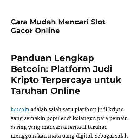
Cara Mudah Mencari Slot
Gacor Online
Panduan Lengkap
Betcoin: Platform Judi
Kripto Terpercaya untuk
Taruhan Online
betcoin
adalah salah satu platform judi kripto
yang semakin populer di kalangan para pemain
daring yang mencari alternatif taruhan
menggunakan mata uang digital. Sebagai salah