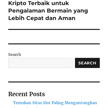
post:
Kripto Terbaik untuk
Pengalaman Bermain yang
Lebih Cepat dan Aman
Search
SEARCH
Recent Posts
Temukan Situs Slot Paling Menguntungkan