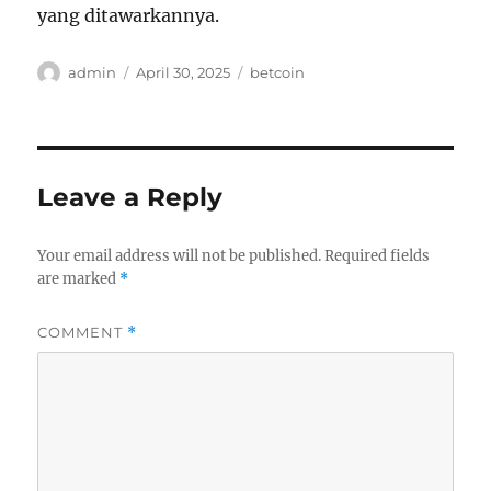
yang ditawarkannya.
Author
Posted
Tags
admin
April 30, 2025
betcoin
on
Leave a Reply
Your email address will not be published.
Required fields
are marked
*
COMMENT
*