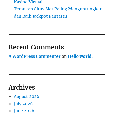
Kasino Virtual
Temukan Situs Slot Paling Menguntungkan
dan Raih Jackpot Fantastis
Recent Comments
A WordPress Commenter
on
Hello world!
Archives
August 2026
July 2026
June 2026