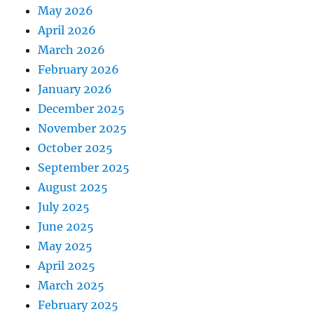
May 2026
April 2026
March 2026
February 2026
January 2026
December 2025
November 2025
October 2025
September 2025
August 2025
July 2025
June 2025
May 2025
April 2025
March 2025
February 2025