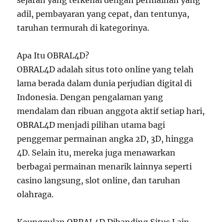
sejarah yang terkenal dengan permainan yang
adil, pembayaran yang cepat, dan tentunya,
taruhan termurah di kategorinya.
Apa Itu OBRAL4D?
OBRAL4D adalah situs toto online yang telah
lama berada dalam dunia perjudian digital di
Indonesia. Dengan pengalaman yang
mendalam dan ribuan anggota aktif setiap hari,
OBRAL4D menjadi pilihan utama bagi
penggemar permainan angka 2D, 3D, hingga
4D. Selain itu, mereka juga menawarkan
berbagai permainan menarik lainnya seperti
casino langsung, slot online, dan taruhan
olahraga.