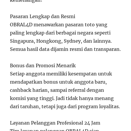
kemenangan!
Pasaran Lengkap dan Resmi
OBRAL4D menawarkan pasaran toto yang
paling lengkap dari berbagai negara seperti
Singapura, Hongkong, Sydney, dan lainnya.
Semua hasil data dijamin resmi dan transparan.
Bonus dan Promosi Menarik
Setiap anggota memiliki kesempatan untuk
mendapatkan bonus untuk anggota baru,
cashback harian, sampai referral dengan
komisi yang tinggi. Jadi tidak hanya menang
dari taruhan, tetapi juga dari program loyalitas.
Layanan Pelanggan Profesional 24 Jam