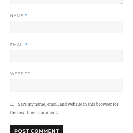
NAME
*
EMAIL
*
WEBSITE
Save my name, email, and website in this browser for
the next time I comment.