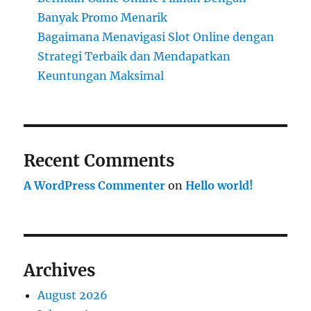
Banyak Promo Menarik
Bagaimana Menavigasi Slot Online dengan
Strategi Terbaik dan Mendapatkan
Keuntungan Maksimal
Recent Comments
A WordPress Commenter
on
Hello world!
Archives
August 2026