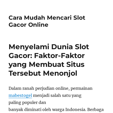
Cara Mudah Mencari Slot
Gacor Online
Menyelami Dunia Slot
Gacor: Faktor-Faktor
yang Membuat Situs
Tersebut Menonjol
Dalam ranah perjudian online, permainan
mabestogel
menjadi salah satu yang
paling populer dan
banyak diminati oleh warga Indonesia. Berbaga