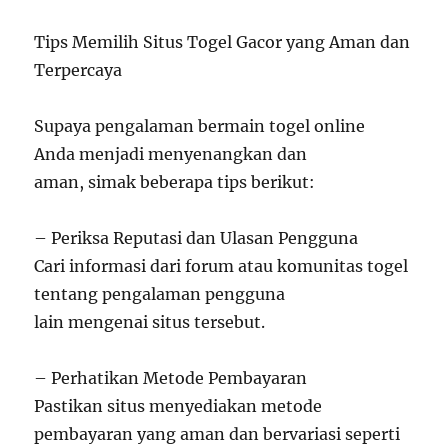
Tips Memilih Situs Togel Gacor yang Aman dan
Terpercaya
Supaya pengalaman bermain togel online
Anda menjadi menyenangkan dan
aman, simak beberapa tips berikut:
– Periksa Reputasi dan Ulasan Pengguna
Cari informasi dari forum atau komunitas togel
tentang pengalaman pengguna
lain mengenai situs tersebut.
– Perhatikan Metode Pembayaran
Pastikan situs menyediakan metode
pembayaran yang aman dan bervariasi seperti