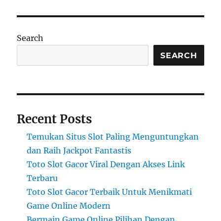
Search
SEARCH
Recent Posts
Temukan Situs Slot Paling Menguntungkan
dan Raih Jackpot Fantastis
Toto Slot Gacor Viral Dengan Akses Link
Terbaru
Toto Slot Gacor Terbaik Untuk Menikmati
Game Online Modern
Bermain Game Online Pilihan Dengan