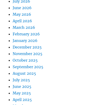
July 2026
June 2026
May 2026
April 2026
March 2026
February 2026
January 2026
December 2025
November 2025
October 2025
September 2025
August 2025
July 2025
June 2025
May 2025
April 2025