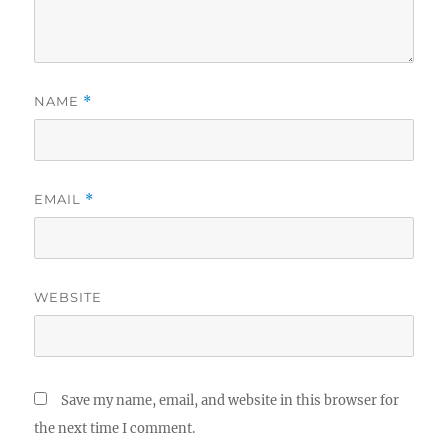
NAME
*
EMAIL
*
WEBSITE
Save my name, email, and website in this browser for
the next time I comment.