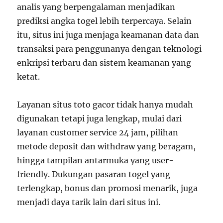
analis yang berpengalaman menjadikan
prediksi angka togel lebih terpercaya. Selain
itu, situs ini juga menjaga keamanan data dan
transaksi para penggunanya dengan teknologi
enkripsi terbaru dan sistem keamanan yang
ketat.
Layanan situs toto gacor tidak hanya mudah
digunakan tetapi juga lengkap, mulai dari
layanan customer service 24 jam, pilihan
metode deposit dan withdraw yang beragam,
hingga tampilan antarmuka yang user-
friendly. Dukungan pasaran togel yang
terlengkap, bonus dan promosi menarik, juga
menjadi daya tarik lain dari situs ini.