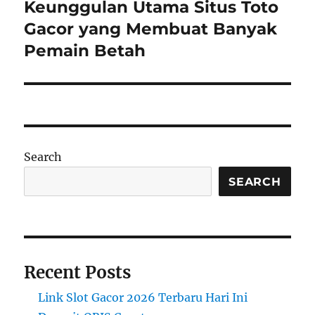
Keunggulan Utama Situs Toto
Next
post:
Gacor yang Membuat Banyak
Pemain Betah
Search
SEARCH
Recent Posts
Link Slot Gacor 2026 Terbaru Hari Ini