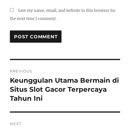
Save my name, email, and website in this browser for
the next time I comment.
Post
PREVIOUS
navigation
Keunggulan Utama Bermain di
Previous
post:
Situs Slot Gacor Terpercaya
Tahun Ini
NEXT