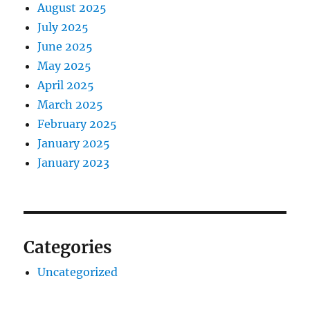
August 2025
July 2025
June 2025
May 2025
April 2025
March 2025
February 2025
January 2025
January 2023
Categories
Uncategorized