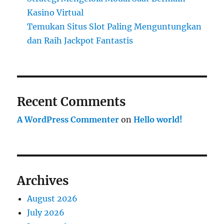
Kasino Virtual
Temukan Situs Slot Paling Menguntungkan
dan Raih Jackpot Fantastis
Recent Comments
A WordPress Commenter
on
Hello world!
Archives
August 2026
July 2026