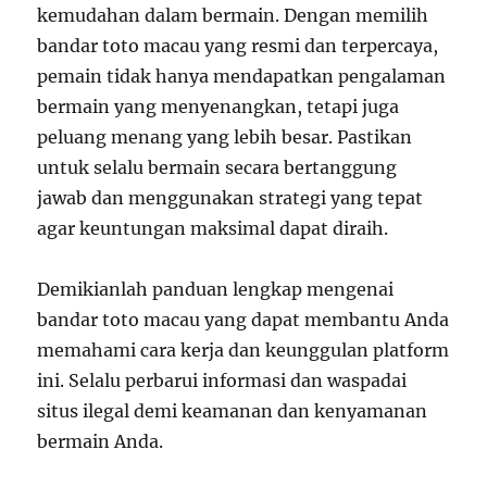
kemudahan dalam bermain. Dengan memilih
bandar toto macau yang resmi dan terpercaya,
pemain tidak hanya mendapatkan pengalaman
bermain yang menyenangkan, tetapi juga
peluang menang yang lebih besar. Pastikan
untuk selalu bermain secara bertanggung
jawab dan menggunakan strategi yang tepat
agar keuntungan maksimal dapat diraih.
Demikianlah panduan lengkap mengenai
bandar toto macau yang dapat membantu Anda
memahami cara kerja dan keunggulan platform
ini. Selalu perbarui informasi dan waspadai
situs ilegal demi keamanan dan kenyamanan
bermain Anda.