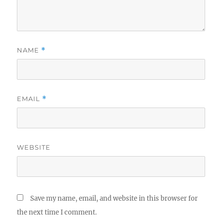
NAME
*
EMAIL
*
WEBSITE
Save my name, email, and website in this browser for
the next time I comment.