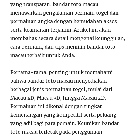
yang transparan, bandar toto macau
menawarkan pengalaman bermain togel dan
permainan angka dengan kemudahan akses
serta keamanan terjamin. Artikel ini akan
membahas secara detail mengenai keunggulan,
cara bermain, dan tips memilih bandar toto
macau terbaik untuk Anda.
Pertama-tama, penting untuk memahami
bahwa bandar toto macau menyediakan
berbagai jenis permainan togel, mulai dari
Macau 4D, Macau 3D, hingga Macau 2D.
Permainan ini dikenal dengan tingkat
kemenangan yang kompetitif serta peluang
yang adil bagi para pemain. Keunikan bandar
toto macau terletak pada penggunaan