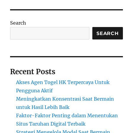
Search
SEARCH
Recent Posts
Akses Agen Togel HK Terpercaya Untuk
Pengguna Aktif
Meningkatkan Konsentrasi Saat Bermain
untuk Hasil Lebih Baik
Faktor-Faktor Penting dalam Menentukan
Situs Taruhan Digital Terbaik
Strategi Mengelola Modal Saat Bermain