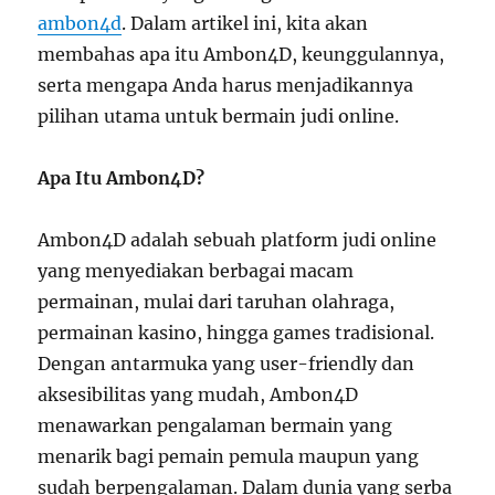
ambon4d
. Dalam artikel ini, kita akan
membahas apa itu Ambon4D, keunggulannya,
serta mengapa Anda harus menjadikannya
pilihan utama untuk bermain judi online.
Apa Itu Ambon4D?
Ambon4D adalah sebuah platform judi online
yang menyediakan berbagai macam
permainan, mulai dari taruhan olahraga,
permainan kasino, hingga games tradisional.
Dengan antarmuka yang user-friendly dan
aksesibilitas yang mudah, Ambon4D
menawarkan pengalaman bermain yang
menarik bagi pemain pemula maupun yang
sudah berpengalaman. Dalam dunia yang serba