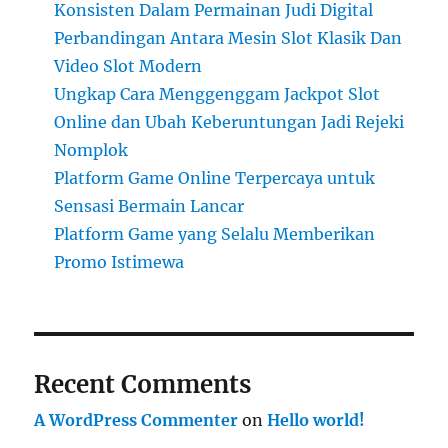
Konsisten Dalam Permainan Judi Digital
Perbandingan Antara Mesin Slot Klasik Dan
Video Slot Modern
Ungkap Cara Menggenggam Jackpot Slot
Online dan Ubah Keberuntungan Jadi Rejeki
Nomplok
Platform Game Online Terpercaya untuk
Sensasi Bermain Lancar
Platform Game yang Selalu Memberikan
Promo Istimewa
Recent Comments
A WordPress Commenter
on
Hello world!