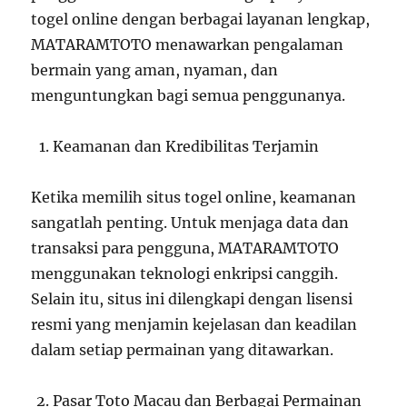
togel online dengan berbagai layanan lengkap,
MATARAMTOTO menawarkan pengalaman
bermain yang aman, nyaman, dan
menguntungkan bagi semua penggunanya.
Keamanan dan Kredibilitas Terjamin
Ketika memilih situs togel online, keamanan
sangatlah penting. Untuk menjaga data dan
transaksi para pengguna, MATARAMTOTO
menggunakan teknologi enkripsi canggih.
Selain itu, situs ini dilengkapi dengan lisensi
resmi yang menjamin kejelasan dan keadilan
dalam setiap permainan yang ditawarkan.
Pasar Toto Macau dan Berbagai Permainan