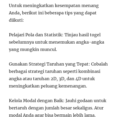
Untuk meningkatkan kesempatan menang
Anda, berikut ini beberapa tips yang dapat
diikuti:
Pelajari Pola dan Statistik: Tinjau hasil togel
sebelumnya untuk menemukan angka-angka
yang mungkin muncul.
Gunakan Strategi Taruhan yang Tepat: Cobalah
berbagai strategi taruhan seperti kombinasi
angka atau taruhan 2D, 3D, dan 4D untuk
meningkatkan peluang kemenangan.
Kelola Modal dengan Baik: Jauhi godaan untuk
bertaruh dengan jumlah besar sekaligus. Atur
modal Anda agar bisa bermain lebih lama.