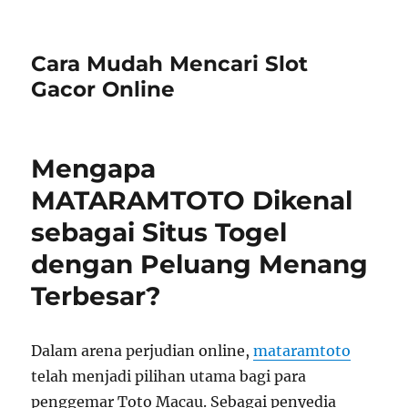
Cara Mudah Mencari Slot
Gacor Online
Mengapa
MATARAMTOTO Dikenal
sebagai Situs Togel
dengan Peluang Menang
Terbesar?
Dalam arena perjudian online,
mataramtoto
telah menjadi pilihan utama bagi para
penggemar Toto Macau. Sebagai penyedia