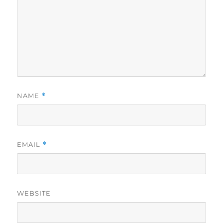
NAME
*
EMAIL
*
WEBSITE