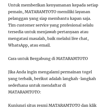
Untuk memberikan kenyamanan kepada setiap
pemain, MATARAMTOTO memiliki layanan
pelanggan yang siap membantu kapan saja.
Tim customer service yang profesional selalu
tersedia untuk menjawab pertanyaan atau
mengatasi masalah, baik melalui live chat,
WhatsApp, atau email.
Cara untuk Bergabung di MATARAMTOTO
Jika Anda ingin mengalami permainan togel
yang terbaik, berikut adalah langkah-langkah
sederhana untuk mendaftar di
MATARAMTOTO:
Kunjungi situs resmi MATARAMTOTO dan klik