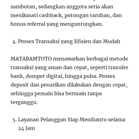
sambutan, sedangkan anggota setia akan
menikmati cashback, potongan taruhan, dan
bonus referral yang menguntungkan.
Proses Transaksi yang Efisien dan Mudah
MATARAMTOTO menawarkan berbagai metode
transaksi yang aman dan cepat, seperti transfer
bank, dompet digital, hingga pulsa. Proses
deposit dan penarikan dilakukan dengan cepat,
sehingga pemain bisa bermain tanpa
terganggu.
Layanan Pelanggan Siap Membantu selama
24 Jam