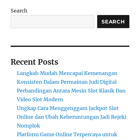
Search
SEARCH
Recent Posts
Langkah Mudah Mencapai Kemenangan
Konsisten Dalam Permainan Judi Digital
Perbandingan Antara Mesin Slot Klasik Dan
Video Slot Modern
Ungkap Cara Menggenggam Jackpot Slot
Online dan Ubah Keberuntungan Jadi Rejeki
Nomplok
Platform Game Online Terpercaya untuk