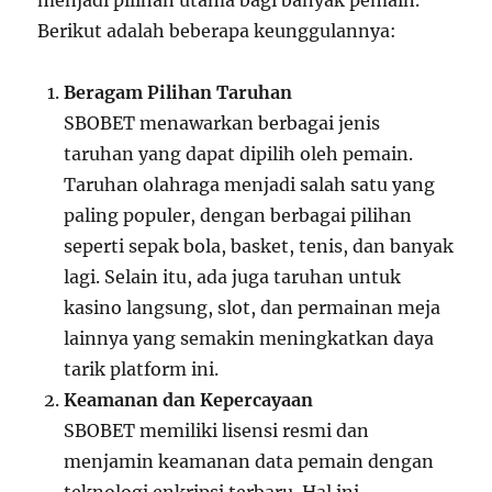
menjadi pilihan utama bagi banyak pemain.
Berikut adalah beberapa keunggulannya:
Beragam Pilihan Taruhan
SBOBET menawarkan berbagai jenis
taruhan yang dapat dipilih oleh pemain.
Taruhan olahraga menjadi salah satu yang
paling populer, dengan berbagai pilihan
seperti sepak bola, basket, tenis, dan banyak
lagi. Selain itu, ada juga taruhan untuk
kasino langsung, slot, dan permainan meja
lainnya yang semakin meningkatkan daya
tarik platform ini.
Keamanan dan Kepercayaan
SBOBET memiliki lisensi resmi dan
menjamin keamanan data pemain dengan