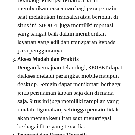
teknologi enkripsi terbaru. Hal ini
memberikan rasa aman bagi para pemain
saat melakukan transaksi atau bermain di
situs ini. SBOBET juga memiliki reputasi
yang sangat baik dalam memberikan
layanan yang adil dan transparan kepada
para penggunanya.
Akses Mudah dan Praktis
Dengan kemajuan teknologi, SBOBET dapat
diakses melalui perangkat mobile maupun
desktop. Pemain dapat menikmati berbagai
jenis permainan kapan saja dan di mana
saja. Situs ini juga memiliki tampilan yang
mudah digunakan, sehingga pemain tidak
akan merasa kesulitan saat menavigasi
berbagai fitur yang tersedia.