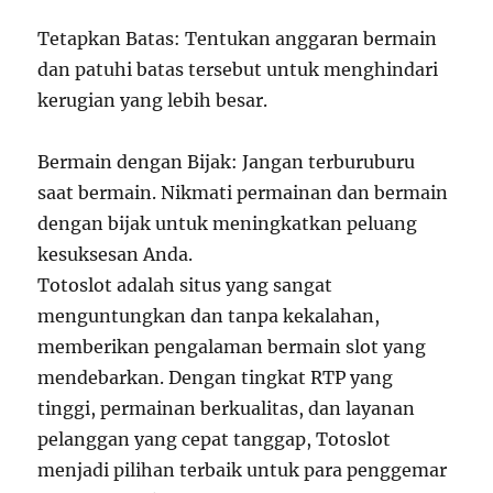
Tetapkan Batas: Tentukan anggaran bermain
dan patuhi batas tersebut untuk menghindari
kerugian yang lebih besar.
Bermain dengan Bijak: Jangan terburuburu
saat bermain. Nikmati permainan dan bermain
dengan bijak untuk meningkatkan peluang
kesuksesan Anda.
Totoslot adalah situs yang sangat
menguntungkan dan tanpa kekalahan,
memberikan pengalaman bermain slot yang
mendebarkan. Dengan tingkat RTP yang
tinggi, permainan berkualitas, dan layanan
pelanggan yang cepat tanggap, Totoslot
menjadi pilihan terbaik untuk para penggemar