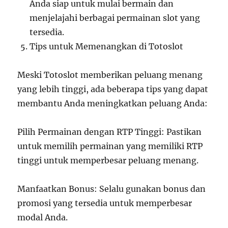
Anda siap untuk mulai bermain dan
menjelajahi berbagai permainan slot yang
tersedia.
Tips untuk Memenangkan di Totoslot
Meski Totoslot memberikan peluang menang
yang lebih tinggi, ada beberapa tips yang dapat
membantu Anda meningkatkan peluang Anda:
Pilih Permainan dengan RTP Tinggi: Pastikan
untuk memilih permainan yang memiliki RTP
tinggi untuk memperbesar peluang menang.
Manfaatkan Bonus: Selalu gunakan bonus dan
promosi yang tersedia untuk memperbesar
modal Anda.