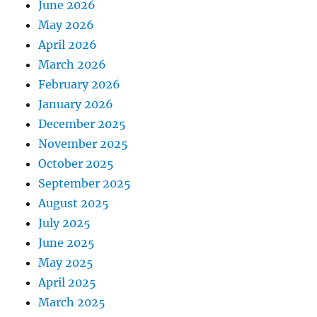
June 2026
May 2026
April 2026
March 2026
February 2026
January 2026
December 2025
November 2025
October 2025
September 2025
August 2025
July 2025
June 2025
May 2025
April 2025
March 2025