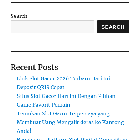
Search
SEARCH
Recent Posts
Link Slot Gacor 2026 Terbaru Hari Ini
Deposit QRIS Cepat
Situs Slot Gacor Hari Ini Dengan Pilihan
Game Favorit Pemain
Temukan Slot Gacor Terpercaya yang
Membuat Uang Mengalir deras ke Kantong
Anda!
Bagaimana Platform Slot Digital Menyajikan