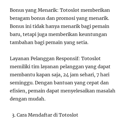
Bonus yang Menarik: Totoslot memberikan
beragam bonus dan promosi yang menarik.
Bonus ini tidak hanya menarik bagi pemain
baru, tetapi juga memberikan keuntungan
tambahan bagi pemain yang setia.
Layanan Pelanggan Responsif: Totoslot
memiliki tim layanan pelanggan yang dapat
membantu kapan saja, 24 jam sehari, 7 hari
seminggu. Dengan bantuan yang cepat dan
efisien, pemain dapat menyelesaikan masalah
dengan mudah.
Cara Mendaftar di Totoslot