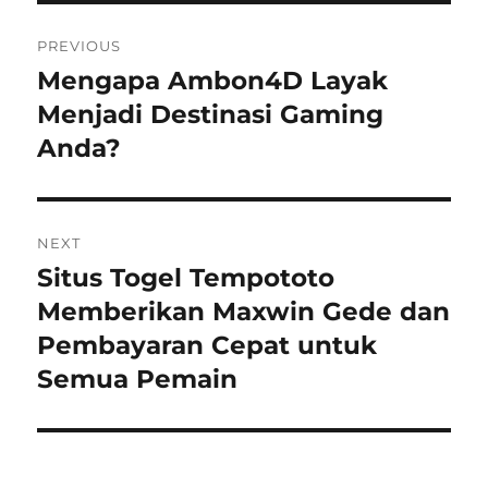
Post
PREVIOUS
navigation
Mengapa Ambon4D Layak
Previous
post:
Menjadi Destinasi Gaming
Anda?
NEXT
Situs Togel Tempototo
Next
post:
Memberikan Maxwin Gede dan
Pembayaran Cepat untuk
Semua Pemain