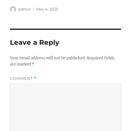
Author
Posted
admin
May 4, 2025
on
Leave a Reply
Your email address will not be published.
Required fields
are marked
*
COMMENT
*