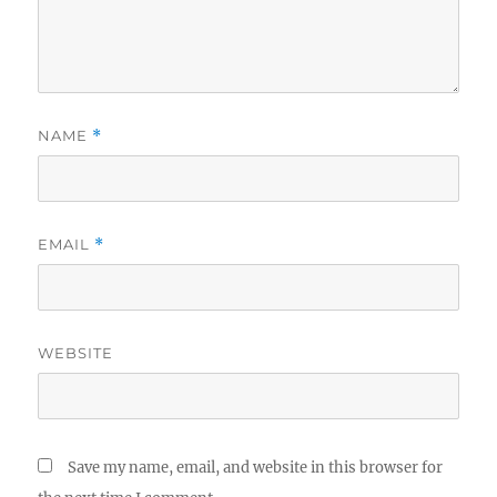
NAME
*
EMAIL
*
WEBSITE
Save my name, email, and website in this browser for