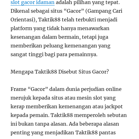
slot gacor idaman
adalah pilihan yang tepat.
Dikenal sebagai situs “Gacor” (Gampang Cari
Orientasi), Taktik88 telah terbukti menjadi
platform yang tidak hanya menawarkan
kesenangan dalam bermain, tetapi juga
memberikan peluang kemenangan yang
sangat tinggi bagi para pemainnya.
Mengapa Taktik88 Disebut Situs Gacor?
Frame “Gacor” dalam dunia perjudian online
merujuk kepada situs atau mesin slot yang
kerap memberikan kemenangan atau jackpot
kepada pemain. Taktik88 memperoleh sebutan
ini bukan tanpa alasan. Ada beberapa alasan
penting yang menjadikan Taktik88 pantas