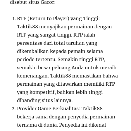
disebut situs Gacor:
RTP (Return to Player) yang Tinggi:
Taktik88 menyajikan permainan dengan
RTP yang sangat tinggi. RTP ialah
persentase dari total taruhan yang
dikembalikan kepada pemain selama
periode tertentu. Semakin tinggi RTP,
semakin besar peluang Anda untuk meraih
kemenangan. Taktik88 memastikan bahwa
permainan yang ditawarkan memiliki RTP
yang kompetitif, bahkan lebih tinggi
dibanding situs lainnya.
Provider Game Berkualitas: Taktik88
bekerja sama dengan penyedia permainan
ternama di dunia. Penyedia ini dikenal