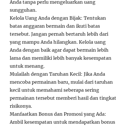
Anda tanpa perlu mengeluarkan uang
sungguhan.
Kelola Uang Anda dengan Bijak: Tentukan
batas anggaran bermain dan ikuti batas
tersebut. Jangan pernah bertaruh lebih dari
yang mampu Anda hilangkan. Kelola uang
Anda dengan baik agar dapat bermain lebih
lama dan memiliki lebih banyak kesempatan
untuk menang.
Mulailah dengan Taruhan Kecil: Jika Anda
mencoba permainan baru, mulai dari taruhan
kecil untuk memahami seberapa sering
permainan tersebut memberi hasil dan tingkat
risikonya.
Manfaatkan Bonus dan Promosi yang Ada:
Ambil kesempatan untuk mendapatkan bonus