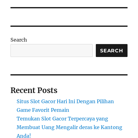
Search
SEARCH
Recent Posts
Situs Slot Gacor Hari Ini Dengan Pilihan
Game Favorit Pemain
Temukan Slot Gacor Terpercaya yang
Membuat Uang Mengalir deras ke Kantong
Anda!