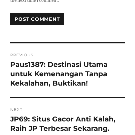
the next time I comment.
Post
PREVIOUS
navigation
Paus1387: Destinasi Utama
Previous
post:
untuk Kemenangan Tanpa
Kekalahan, Buktikan!
NEXT
JP69: Situs Gacor Anti Kalah,
Next
post:
Raih JP Terbesar Sekarang.