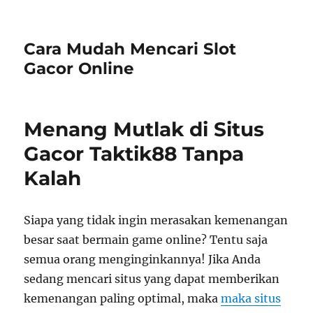
Cara Mudah Mencari Slot
Gacor Online
Menang Mutlak di Situs
Gacor Taktik88 Tanpa
Kalah
Siapa yang tidak ingin merasakan kemenangan
besar saat bermain game online? Tentu saja
semua orang menginginkannya! Jika Anda
sedang mencari situs yang dapat memberikan
kemenangan paling optimal, maka
maka situs