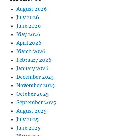
August 2026
July 2026
June 2026
May 2026
April 2026
March 2026
February 2026
January 2026
December 2025
November 2025
October 2025
September 2025
August 2025
July 2025
June 2025