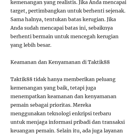
kemenangan yang realistis. Jika Anda mencapai
target, pertimbangkan untuk berhenti sejenak.
Sama halnya, tentukan batas kerugian. Jika
Anda sudah mencapai batas ini, sebaiknya
berhenti bermain untuk mencegah kerugian
yang lebih besar.
Keamanan dan Kenyamanan di Taktik88
Taktik88 tidak hanya memberikan peluang
kemenangan yang baik, tetapi juga
menempatkan keamanan dan kenyamanan
pemain sebagai prioritas. Mereka
menggunakan teknologi enkripsi terbaru
untuk menjaga informasi pribadi dan transaksi
keuangan pemain. Selain itu, ada juga layanan