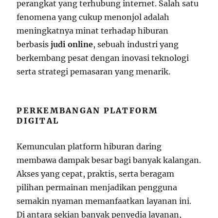
perangkat yang terhubung internet. Salah satu
fenomena yang cukup menonjol adalah
meningkatnya minat terhadap hiburan
berbasis
judi online
, sebuah industri yang
berkembang pesat dengan inovasi teknologi
serta strategi pemasaran yang menarik.
PERKEMBANGAN PLATFORM
DIGITAL
Kemunculan platform hiburan daring
membawa dampak besar bagi banyak kalangan.
Akses yang cepat, praktis, serta beragam
pilihan permainan menjadikan pengguna
semakin nyaman memanfaatkan layanan ini.
Di antara sekian banyak penyedia layanan,