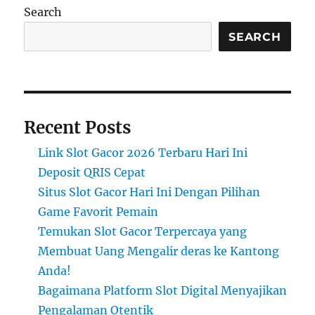
Search
SEARCH
Recent Posts
Link Slot Gacor 2026 Terbaru Hari Ini
Deposit QRIS Cepat
Situs Slot Gacor Hari Ini Dengan Pilihan
Game Favorit Pemain
Temukan Slot Gacor Terpercaya yang
Membuat Uang Mengalir deras ke Kantong
Anda!
Bagaimana Platform Slot Digital Menyajikan
Pengalaman Otentik