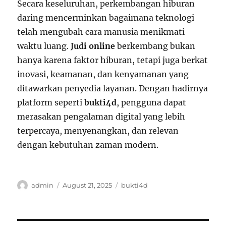
Secara keseluruhan, perkembangan hiburan
daring mencerminkan bagaimana teknologi
telah mengubah cara manusia menikmati
waktu luang.
Judi online
berkembang bukan
hanya karena faktor hiburan, tetapi juga berkat
inovasi, keamanan, dan kenyamanan yang
ditawarkan penyedia layanan. Dengan hadirnya
platform seperti
bukti4d
, pengguna dapat
merasakan pengalaman digital yang lebih
terpercaya, menyenangkan, dan relevan
dengan kebutuhan zaman modern.
Author
Posted
Tags
admin
August 21, 2025
bukti4d
on