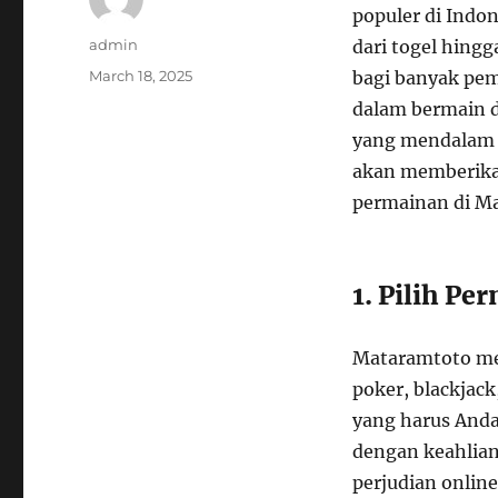
populer di Indo
Author
admin
dari togel hing
Posted
March 18, 2025
bagi banyak pe
on
dalam bermain 
yang mendalam te
akan memberika
permainan di M
1. Pilih P
Mataramtoto me
poker, blackjack
yang harus Anda
dengan keahlian
perjudian onlin