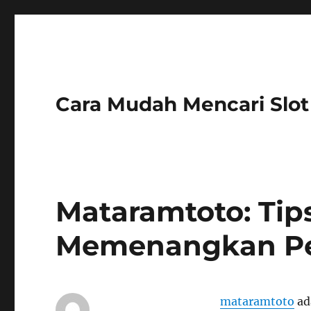
Cara Mudah Mencari Slot
Mataramtoto: Tip
Memenangkan P
mataramtoto
ad