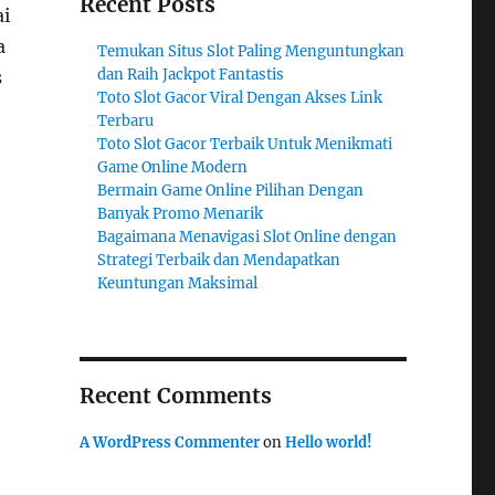
Recent Posts
ai
a
Temukan Situs Slot Paling Menguntungkan
dan Raih Jackpot Fantastis
s
Toto Slot Gacor Viral Dengan Akses Link
Terbaru
Toto Slot Gacor Terbaik Untuk Menikmati
Game Online Modern
Bermain Game Online Pilihan Dengan
Banyak Promo Menarik
Bagaimana Menavigasi Slot Online dengan
Strategi Terbaik dan Mendapatkan
Keuntungan Maksimal
Recent Comments
A WordPress Commenter
on
Hello world!