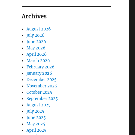
Archives
August 2026
July 2026
June 2026
May 2026
April 2026
March 2026
February 2026
January 2026
December 2025
November 2025
October 2025
September 2025
August 2025
July 2025
June 2025
May 2025
April 2025