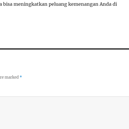
nda bisa meningkatkan peluang kemenangan Anda di
 are marked
*