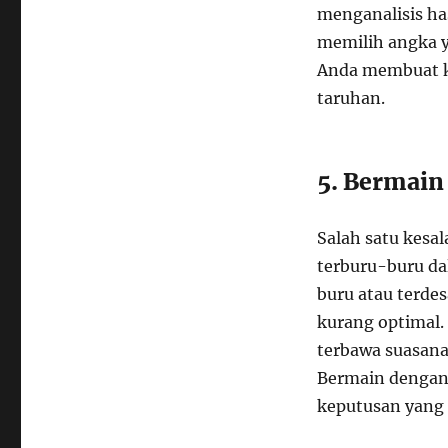
menganalisis ha
memilih angka y
Anda membuat k
taruhan.
5. Bermain
Salah satu kesa
terburu-buru da
buru atau terde
kurang optimal.
terbawa suasana
Bermain dengan
keputusan yang l