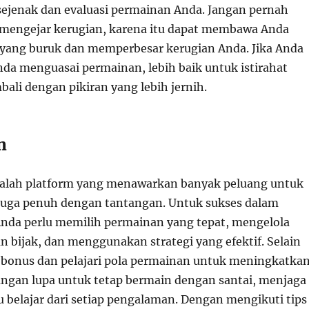
sejenak dan evaluasi permainan Anda. Jangan pernah
mengejar kerugian, karena itu dapat membawa Anda
yang buruk dan memperbesar kerugian Anda. Jika Anda
da menguasai permainan, lebih baik untuk istirahat
ali dengan pikiran yang lebih jernih.
n
alah platform yang menawarkan banyak peluang untuk
juga penuh dengan tantangan. Untuk sukses dalam
Anda perlu memilih permainan yang tepat, mengelola
 bijak, dan menggunakan strategi yang efektif. Selain
 bonus dan pelajari pola permainan untuk meningkatka
angan lupa untuk tetap bermain dengan santai, menjaga
u belajar dari setiap pengalaman. Dengan mengikuti tips