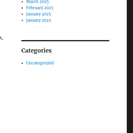
March 2025
February 2025
January 2025
January 2023
a,
Categories
Uncategorized