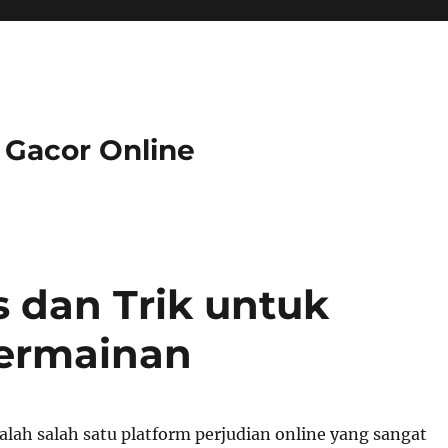
 Gacor Online
s dan Trik untuk
ermainan
alah salah satu platform perjudian online yang sangat