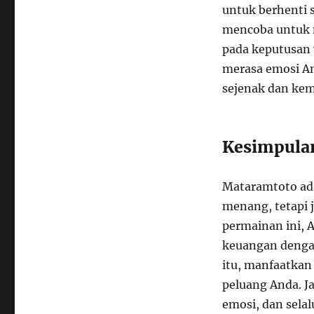
untuk berhenti 
mencoba untuk 
pada keputusan 
merasa emosi An
sejenak dan kemb
Kesimpula
Mataramtoto ad
menang, tetapi 
permainan ini, 
keuangan dengan
itu, manfaatkan
peluang Anda. J
emosi, dan selal