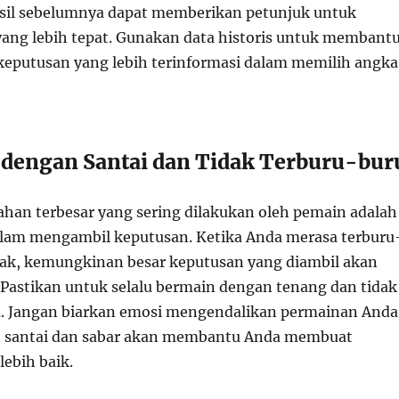
sil sebelumnya dapat memberikan petunjuk untuk
ang lebih tepat. Gunakan data historis untuk membant
eputusan yang lebih terinformasi dalam memilih angka
 dengan Santai dan Tidak Terburu-bur
lahan terbesar yang sering dilakukan oleh pemain adalah
lam mengambil keputusan. Ketika Anda merasa terburu
sak, kemungkinan besar keputusan yang diambil akan
 Pastikan untuk selalu bermain dengan tenang dan tidak
. Jangan biarkan emosi mengendalikan permainan Anda
 santai dan sabar akan membantu Anda membuat
ebih baik.