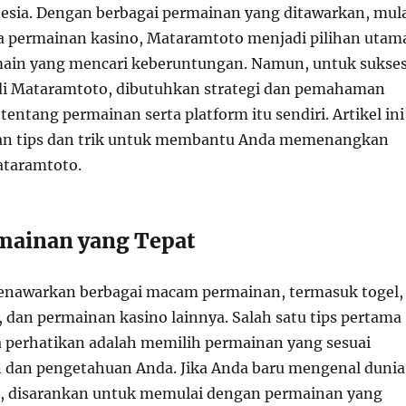
nesia. Dengan berbagai permainan yang ditawarkan, mul
ga permainan kasino, Mataramtoto menjadi pilihan utam
main yang mencari keberuntungan. Namun, untuk sukse
di Mataramtoto, dibutuhkan strategi dan pemahaman
ntang permainan serta platform itu sendiri. Artikel ini
n tips dan trik untuk membantu Anda memenangkan
ataramtoto.
ermainan yang Tepat
nawarkan berbagai macam permainan, termasuk togel,
, dan permainan kasino lainnya. Salah satu tips pertama
 perhatikan adalah memilih permainan yang sesuai
 dan pengetahuan Anda. Jika Anda baru mengenal dunia
e, disarankan untuk memulai dengan permainan yang