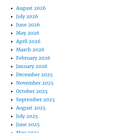
August 2026
July 2026
June 2026
May 2026
April 2026
March 2026
February 2026
January 2026
December 2025
November 2025
October 2025
September 2025
August 2025
July 2025
June 2025
May 2025