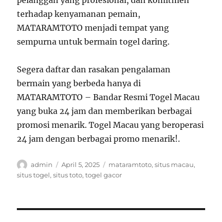
pelanggan yang profesional, dan komitmen
terhadap kenyamanan pemain,
MATARAMTOTO menjadi tempat yang
sempurna untuk bermain togel daring.
Segera daftar dan rasakan pengalaman
bermain yang berbeda hanya di
MATARAMTOTO – Bandar Resmi Togel Macau
yang buka 24 jam dan memberikan berbagai
promosi menarik. Togel Macau yang beroperasi
24 jam dengan berbagai promo menarik!.
Author
Posted
Tags
admin
April 5, 2025
mataramtoto
,
situs macau
,
on
situs togel
,
situs toto
,
togel gacor