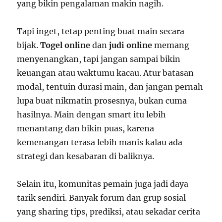
yang bikin pengalaman makin nagih.
Tapi inget, tetap penting buat main secara
bijak.
Togel online
dan
judi online
memang
menyenangkan, tapi jangan sampai bikin
keuangan atau waktumu kacau. Atur batasan
modal, tentuin durasi main, dan jangan pernah
lupa buat nikmatin prosesnya, bukan cuma
hasilnya. Main dengan smart itu lebih
menantang dan bikin puas, karena
kemenangan terasa lebih manis kalau ada
strategi dan kesabaran di baliknya.
Selain itu, komunitas pemain juga jadi daya
tarik sendiri. Banyak forum dan grup sosial
yang sharing tips, prediksi, atau sekadar cerita