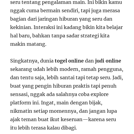
seru tentang pengalaman main. Ini bikin kamu
nggak cuma bermain sendiri, tapi juga merasa
bagian dari jaringan hiburan yang seru dan
kekinian. Interaksi ini kadang bikin kita belajar
hal baru, bahkan tanpa sadar strategi kita
makin matang.
Singkatnya, dunia
togel online
dan
judi online
sekarang udah lebih modern, ramah pengguna,
dan tentu saja, lebih santai tapi tetap seru. Jadi,
buat yang pengin hiburan praktis tapi penuh
sensasi, nggak ada salahnya coba explore
platform ini. Ingat, main dengan bijak,
nikmatin setiap momennya, dan jangan lupa
ajak teman buat ikut keseruan—karena seru
itu lebih terasa kalau dibagi.