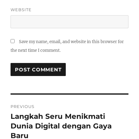
WEBSITE
Save my name, email, and website in this browser for
the next time I comment.
Post
PREVIOUS
navigation
Langkah Seru Menikmati
Previous
post:
Dunia Digital dengan Gaya
Baru