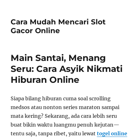
Cara Mudah Mencari Slot
Gacor Online
Main Santai, Menang
Seru: Cara Asyik Nikmati
Hiburan Online
Siapa bilang hiburan cuma soal scrolling
medsos atau nonton series maraton sampai
mata kering? Sekarang, ada cara lebih seru
buat bikin waktu luangmu penuh kejutan—
tentu saja, tanpa ribet, yaitu lewat
togel online