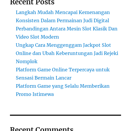
Recent Posts
Langkah Mudah Mencapai Kemenangan
Konsisten Dalam Permainan Judi Digital
Perbandingan Antara Mesin Slot Klasik Dan
Video Slot Modern
Ungkap Cara Menggenggam Jackpot Slot
Online dan Ubah Keberuntungan Jadi Rejeki
Nomplok
Platform Game Online Terpercaya untuk
Sensasi Bermain Lancar
Platform Game yang Selalu Memberikan
Promo Istimewa
Recent Comments