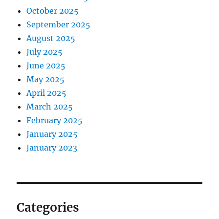
October 2025
September 2025
August 2025
July 2025
June 2025
May 2025
April 2025
March 2025
February 2025
January 2025
January 2023
Categories