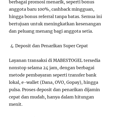
berbagai promosi menarik, seperti bonus
anggota baru 100%, cashback mingguan,
hingga bonus referral tanpa batas. Semua ini
bertujuan untuk meningkatkan kesenangan
dan peluang menang bagi anggota setia.
Deposit dan Penarikan Super Cepat
Layanan transaksi di MABESTOGEL tersedia
nonstop selama 24 jam, dengan berbagai
metode pembayaran seperti transfer bank
lokal, e-wallet (Dana, OVO, Gopay), hingga
pulsa. Proses deposit dan penarikan dijamin
cepat dan mudah, hanya dalam hitungan
menit.