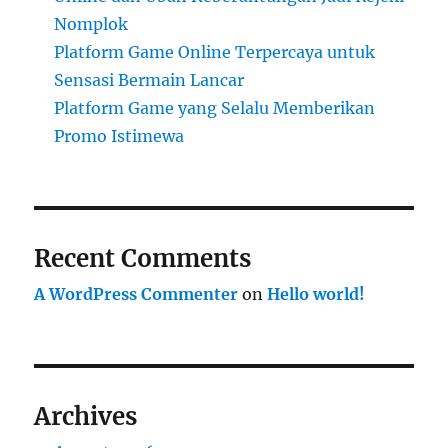
Nomplok
Platform Game Online Terpercaya untuk
Sensasi Bermain Lancar
Platform Game yang Selalu Memberikan
Promo Istimewa
Recent Comments
A WordPress Commenter
on
Hello world!
Archives