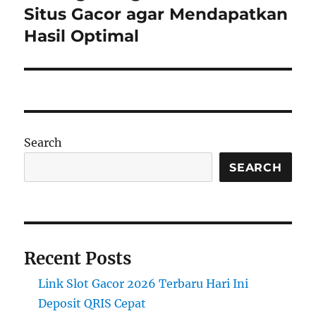
post:
Situs Gacor agar Mendapatkan
Hasil Optimal
Search
SEARCH
Recent Posts
Link Slot Gacor 2026 Terbaru Hari Ini
Deposit QRIS Cepat