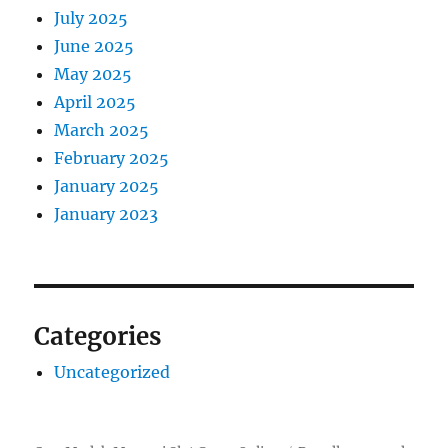
July 2025
June 2025
May 2025
April 2025
March 2025
February 2025
January 2025
January 2023
Categories
Uncategorized