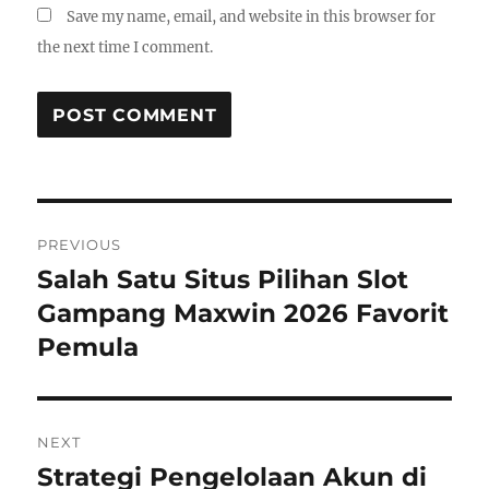
Save my name, email, and website in this browser for
the next time I comment.
Post
PREVIOUS
navigation
Salah Satu Situs Pilihan Slot
Previous
post:
Gampang Maxwin 2026 Favorit
Pemula
NEXT
Strategi Pengelolaan Akun di
Next