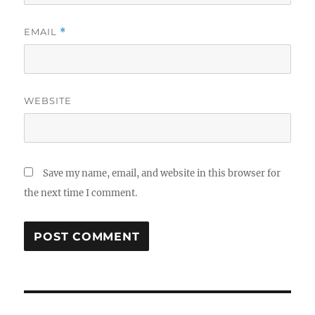
EMAIL
*
WEBSITE
Save my name, email, and website in this browser for
the next time I comment.
Post