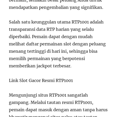
bermain, semakin besar peluang Anda untuk
mendapatkan pengembalian yang signifikan.
Salah satu keunggulan utama RTP1001 adalah
transparansi data RTP harian yang selalu
diperbaiki. Pemain dapat dengan mudah
melihat daftar permainan slot dengan peluang
menang tertinggi di hari ini, sehingga bisa
memilih permainan yang berpotensi
memberikan jackpot terbesar.
Link Slot Gacor Resmi RTP1001
Mengunjungi situs RTP1001 sangatlah
gampang. Melalui tautan resmi RTP1001,
pemain dapat masuk dengan aman tanpa harus