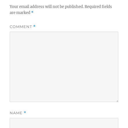
Your email address will not be published.
Required fields
are marked
*
COMMENT
*
NAME
*