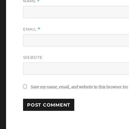
NAME
*
EMAIL
*
WEBSITE
Save my name, email, and website in this browser for