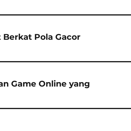
it Berkat Pola Gacor
 dan Game Online yang