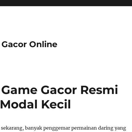
 Gacor Online
n Game Gacor Resmi
 Modal Kecil
l sekarang, banyak penggemar permainan daring yang