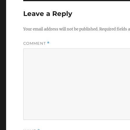
Leave a Reply
Your email address will not be published.
Required fields
COMMENT
*