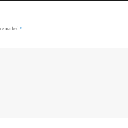
 are marked
*