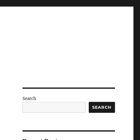
Search
SEARCH