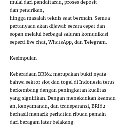
mulai dari pendaftaran, proses deposit
dan penarikan,
hingga masalah teknis saat bermain. Semua
pertanyaan akan dijawab secara cepat dan
sopan melalui berbagai saluran komunikasi
seperti live chat, WhatsApp, dan Telegram.
Kesimpulan
Keberadaan BRI62 merupakan bukti nyata
bahwa sektor slot dan togel di Indonesia terus
berkembang dengan peningkatan kualitas
yang signifikan. Dengan menekankan keaman
an, kenyamanan, dan transparansi, BRI62
berhasil menarik perhatian ribuan pemain
dari beragam latar belakang.