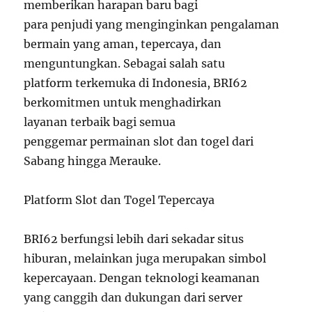
memberikan harapan baru bagi
para penjudi yang menginginkan pengalaman
bermain yang aman, tepercaya, dan
menguntungkan. Sebagai salah satu
platform terkemuka di Indonesia, BRI62
berkomitmen untuk menghadirkan
layanan terbaik bagi semua
penggemar permainan slot dan togel dari
Sabang hingga Merauke.
Platform Slot dan Togel Tepercaya
BRI62 berfungsi lebih dari sekadar situs
hiburan, melainkan juga merupakan simbol
kepercayaan. Dengan teknologi keamanan
yang canggih dan dukungan dari server