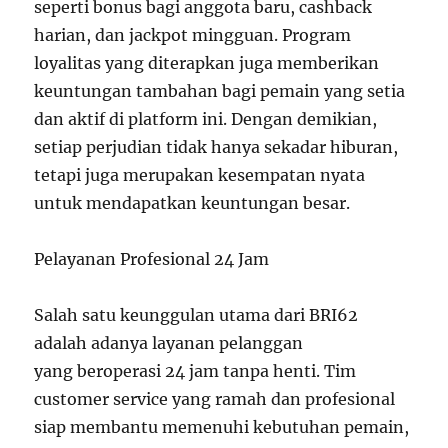
seperti bonus bagi anggota baru, cashback
harian, dan jackpot mingguan. Program
loyalitas yang diterapkan juga memberikan
keuntungan tambahan bagi pemain yang setia
dan aktif di platform ini. Dengan demikian,
setiap perjudian tidak hanya sekadar hiburan,
tetapi juga merupakan kesempatan nyata
untuk mendapatkan keuntungan besar.
Pelayanan Profesional 24 Jam
Salah satu keunggulan utama dari BRI62
adalah adanya layanan pelanggan
yang beroperasi 24 jam tanpa henti. Tim
customer service yang ramah dan profesional
siap membantu memenuhi kebutuhan pemain,