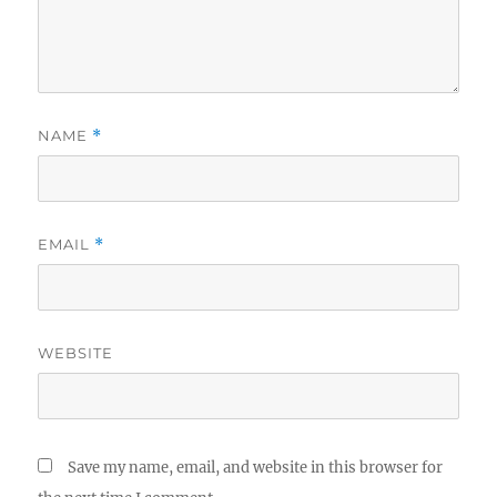
NAME
*
EMAIL
*
WEBSITE
Save my name, email, and website in this browser for