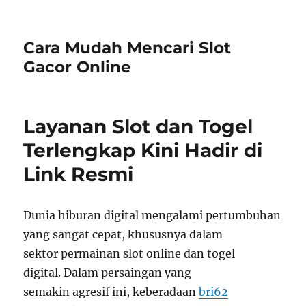
Cara Mudah Mencari Slot
Gacor Online
Layanan Slot dan Togel
Terlengkap Kini Hadir di
Link Resmi
Dunia hiburan digital mengalami pertumbuhan
yang sangat cepat, khususnya dalam
sektor permainan slot online dan togel
digital. Dalam persaingan yang
semakin agresif ini, keberadaan
bri62