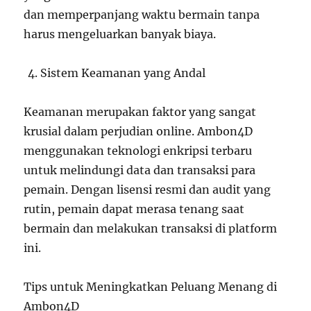
dan memperpanjang waktu bermain tanpa
harus mengeluarkan banyak biaya.
Sistem Keamanan yang Andal
Keamanan merupakan faktor yang sangat
krusial dalam perjudian online. Ambon4D
menggunakan teknologi enkripsi terbaru
untuk melindungi data dan transaksi para
pemain. Dengan lisensi resmi dan audit yang
rutin, pemain dapat merasa tenang saat
bermain dan melakukan transaksi di platform
ini.
Tips untuk Meningkatkan Peluang Menang di
Ambon4D