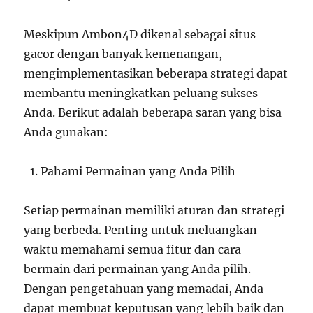
Meskipun Ambon4D dikenal sebagai situs
gacor dengan banyak kemenangan,
mengimplementasikan beberapa strategi dapat
membantu meningkatkan peluang sukses
Anda. Berikut adalah beberapa saran yang bisa
Anda gunakan:
Pahami Permainan yang Anda Pilih
Setiap permainan memiliki aturan dan strategi
yang berbeda. Penting untuk meluangkan
waktu memahami semua fitur dan cara
bermain dari permainan yang Anda pilih.
Dengan pengetahuan yang memadai, Anda
dapat membuat keputusan yang lebih baik dan