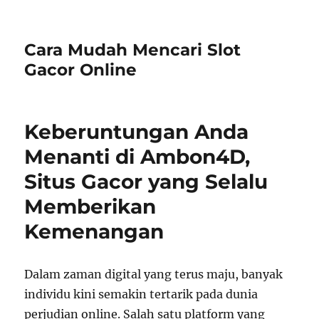
Cara Mudah Mencari Slot
Gacor Online
Keberuntungan Anda
Menanti di Ambon4D,
Situs Gacor yang Selalu
Memberikan
Kemenangan
Dalam zaman digital yang terus maju, banyak
individu kini semakin tertarik pada dunia
perjudian online. Salah satu platform yang