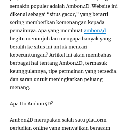
semakin populer adalah Ambon4D. Website ini
dikenal sebagai “situs gacor,” yang berarti
sering memberikan kemenangan kepada
pemainnya. Apa yang membuat
ambon4d
begitu menonjol dan mengapa banyak yang
beralih ke situs ini untuk mencari
keberuntungan? Artikel ini akan membahas
berbagai hal tentang Ambon4D, termasuk
keunggulannya, tipe permainan yang tersedia,
dan saran untuk meningkatkan peluang
menang.
Apa Itu Ambon4D?
Ambon4D merupakan salah satu platform
perjudian online yang menyajikan beragam