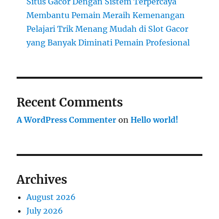
Situs Gacor Dengan Sistem Terpercaya
Membantu Pemain Meraih Kemenangan
Pelajari Trik Menang Mudah di Slot Gacor
yang Banyak Diminati Pemain Profesional
Recent Comments
A WordPress Commenter
on
Hello world!
Archives
August 2026
July 2026