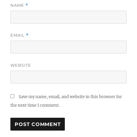
NAME
*
EMAIL
*
WEBSITE
Save my name, email, and website in this browser for
the next time I comment.