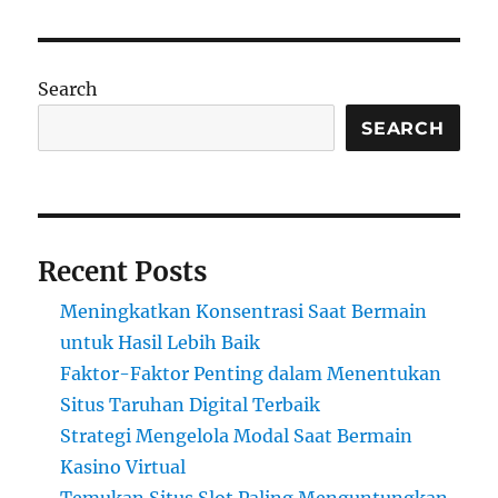
Search
SEARCH
Recent Posts
Meningkatkan Konsentrasi Saat Bermain
untuk Hasil Lebih Baik
Faktor-Faktor Penting dalam Menentukan
Situs Taruhan Digital Terbaik
Strategi Mengelola Modal Saat Bermain
Kasino Virtual