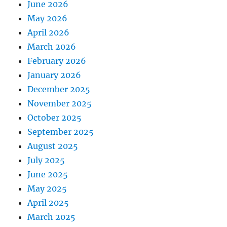
June 2026
May 2026
April 2026
March 2026
February 2026
January 2026
December 2025
November 2025
October 2025
September 2025
August 2025
July 2025
June 2025
May 2025
April 2025
March 2025