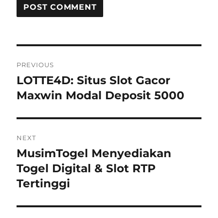
Post
PREVIOUS
navigation
LOTTE4D: Situs Slot Gacor
Previous
post:
Maxwin Modal Deposit 5000
NEXT
MusimTogel Menyediakan
Next
post:
Togel Digital & Slot RTP
Tertinggi