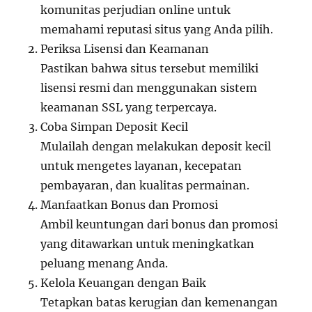
komunitas perjudian online untuk
memahami reputasi situs yang Anda pilih.
Periksa Lisensi dan Keamanan
Pastikan bahwa situs tersebut memiliki
lisensi resmi dan menggunakan sistem
keamanan SSL yang terpercaya.
Coba Simpan Deposit Kecil
Mulailah dengan melakukan deposit kecil
untuk mengetes layanan, kecepatan
pembayaran, dan kualitas permainan.
Manfaatkan Bonus dan Promosi
Ambil keuntungan dari bonus dan promosi
yang ditawarkan untuk meningkatkan
peluang menang Anda.
Kelola Keuangan dengan Baik
Tetapkan batas kerugian dan kemenangan