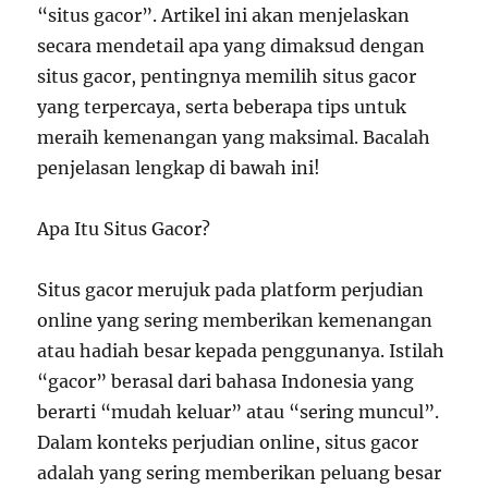
“situs gacor”. Artikel ini akan menjelaskan
secara mendetail apa yang dimaksud dengan
situs gacor, pentingnya memilih situs gacor
yang terpercaya, serta beberapa tips untuk
meraih kemenangan yang maksimal. Bacalah
penjelasan lengkap di bawah ini!
Apa Itu Situs Gacor?
Situs gacor merujuk pada platform perjudian
online yang sering memberikan kemenangan
atau hadiah besar kepada penggunanya. Istilah
“gacor” berasal dari bahasa Indonesia yang
berarti “mudah keluar” atau “sering muncul”.
Dalam konteks perjudian online, situs gacor
adalah yang sering memberikan peluang besar