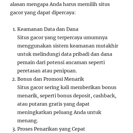
alasan mengapa Anda harus memilih situs
gacor yang dapat dipercaya:
Keamanan Data dan Dana
Situs gacor yang terpercaya umumnya
menggunakan sistem keamanan mutakhir
untuk melindungi data pribadi dan dana
pemain dari potensi ancaman seperti
peretasan atau penipuan.
Bonus dan Promosi Menarik
Situs gacor sering kali memberikan bonus
menarik, seperti bonus deposit, cashback,
atau putaran gratis yang dapat
meningkatkan peluang Anda untuk
menang.
Proses Penarikan yang Cepat