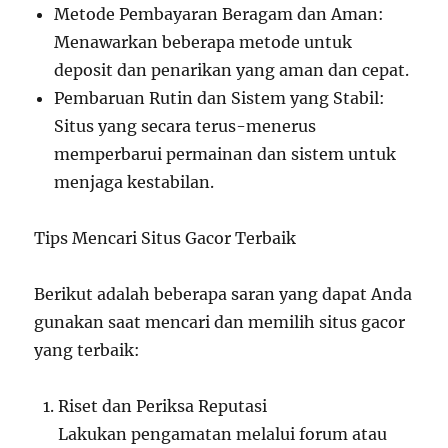
Metode Pembayaran Beragam dan Aman:
Menawarkan beberapa metode untuk
deposit dan penarikan yang aman dan cepat.
Pembaruan Rutin dan Sistem yang Stabil:
Situs yang secara terus-menerus
memperbarui permainan dan sistem untuk
menjaga kestabilan.
Tips Mencari Situs Gacor Terbaik
Berikut adalah beberapa saran yang dapat Anda
gunakan saat mencari dan memilih situs gacor
yang terbaik:
Riset dan Periksa Reputasi
Lakukan pengamatan melalui forum atau