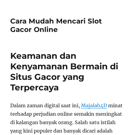
Cara Mudah Mencari Slot
Gacor Online
Keamanan dan
Kenyamanan Bermain di
Situs Gacor yang
Terpercaya
Dalam zaman digital saat ini,
Majalah4D
minat
terhadap perjudian online semakin meningkat
di kalangan banyak orang. Salah satu istilah
yang kini populer dan banyak dicari adalah