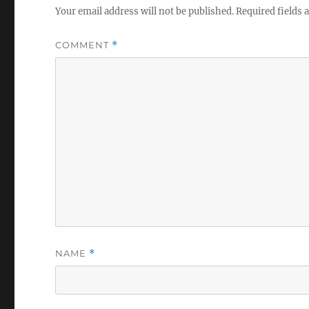
Your email address will not be published.
Required fields
COMMENT
*
NAME
*