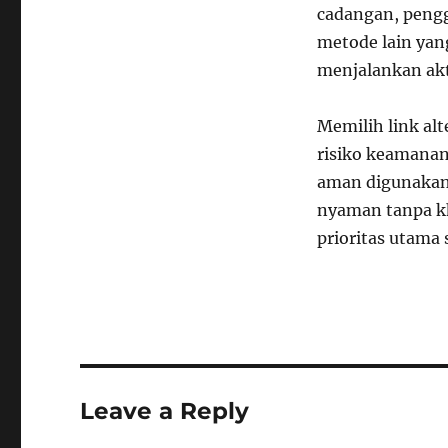
cadangan, pengg
metode lain ya
menjalankan akti
Memilih link alt
risiko keamanan
aman digunakan
nyaman tanpa kh
prioritas utama 
Leave a Reply