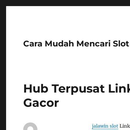
Cara Mudah Mencari Slot
Hub Terpusat Link
Gacor
jalawin slot
Link 