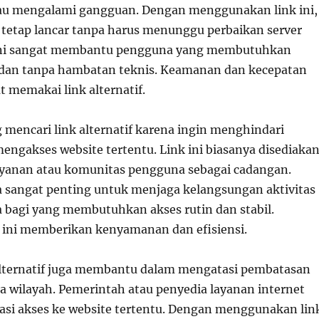
au mengalami gangguan. Dengan menggunakan link ini,
 tetap lancar tanpa harus menunggu perbaikan server
 ini sangat membantu pengguna yang membutuhkan
 dan tanpa hambatan teknis. Keamanan dan kecepatan
at memakai link alternatif.
 mencari link alternatif karena ingin menghindari
engakses website tertentu. Link ini biasanya disediaka
ayanan atau komunitas pengguna sebagai cadangan.
 sangat penting untuk menjaga kelangsungan aktivitas
a bagi yang membutuhkan akses rutin dan stabil.
 ini memberikan kenyamanan dan efisiensi.
k alternatif juga membantu dalam mengatasi pembatasan
pa wilayah. Pemerintah atau penyedia layanan internet
i akses ke website tertentu. Dengan menggunakan lin