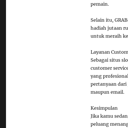
pemain.
Selain itu, GRA
hadiah jutaan r
untuk meraih k
Layanan Custome
Sebagai situs s
customer servic
yang profesiona
pertanyaan dari
maupun email.
Kesimpulan
Jika kamu sedan
peluang menang 