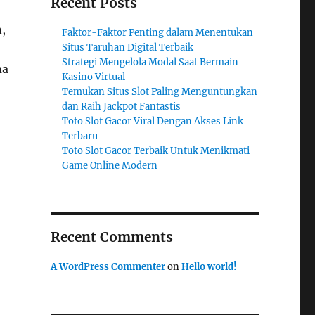
Recent Posts
,
Faktor-Faktor Penting dalam Menentukan
Situs Taruhan Digital Terbaik
Strategi Mengelola Modal Saat Bermain
ma
Kasino Virtual
Temukan Situs Slot Paling Menguntungkan
dan Raih Jackpot Fantastis
Toto Slot Gacor Viral Dengan Akses Link
Terbaru
Toto Slot Gacor Terbaik Untuk Menikmati
Game Online Modern
Recent Comments
A WordPress Commenter
on
Hello world!