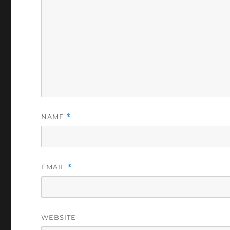
NAME
*
EMAIL
*
WEBSITE