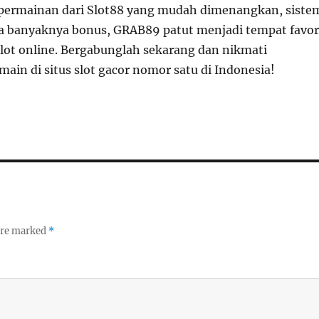
permainan dari Slot88 yang mudah dimenangkan, siste
a banyaknya bonus, GRAB89 patut menjadi tempat favor
lot online. Bergabunglah sekarang dan nikmati
ain di situs slot gacor nomor satu di Indonesia!
 are marked
*