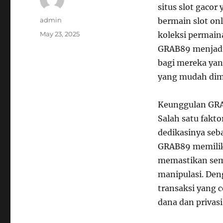
situs slot gaco
Author
admin
bermain slot onl
Posted
May 23, 2025
koleksi permain
on
GRAB89 menjadi 
bagi mereka yan
yang mudah di
Keunggulan GRAB
Salah satu fakt
dedikasinya seba
GRAB89 memiliki
memastikan sem
manipulasi. Den
transaksi yang 
dana dan privas