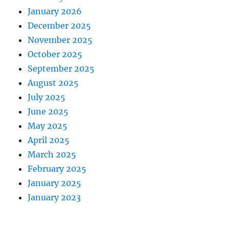
January 2026
December 2025
November 2025
October 2025
September 2025
August 2025
July 2025
June 2025
May 2025
April 2025
March 2025
February 2025
January 2025
January 2023