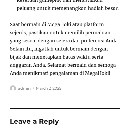
keseruan gameplay dan menawarkan
peluang untuk memenangkan hadiah besar.
Saat bermain di MegaHoki atau platform
sejenis, pastikan untuk memilih permainan
yang sesuai dengan selera dan preferensi Anda.
Selain itu, ingatlah untuk bermain dengan
bijak dan menetapkan batas waktu serta
anggaran Anda. Selamat bermain dan semoga
Anda menikmati pengalaman di MegaHoki!
Author
Posted
admin
March 2, 2025
on
Leave a Reply