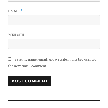
EMAIL
*
WEBSITE
Save my name, email, and website in this browser for
the next time I comment.
Post