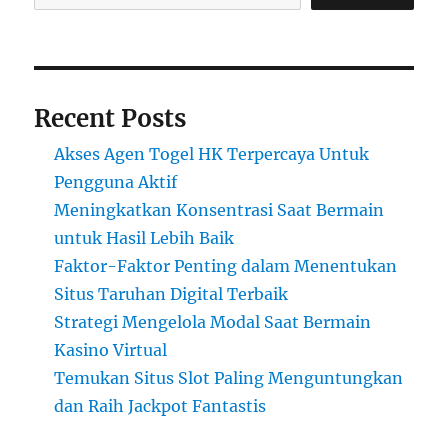
Recent Posts
Akses Agen Togel HK Terpercaya Untuk
Pengguna Aktif
Meningkatkan Konsentrasi Saat Bermain
untuk Hasil Lebih Baik
Faktor-Faktor Penting dalam Menentukan
Situs Taruhan Digital Terbaik
Strategi Mengelola Modal Saat Bermain
Kasino Virtual
Temukan Situs Slot Paling Menguntungkan
dan Raih Jackpot Fantastis