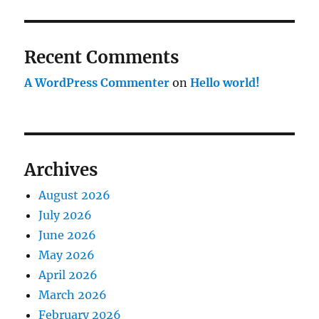
Recent Comments
A WordPress Commenter
on
Hello world!
Archives
August 2026
July 2026
June 2026
May 2026
April 2026
March 2026
February 2026