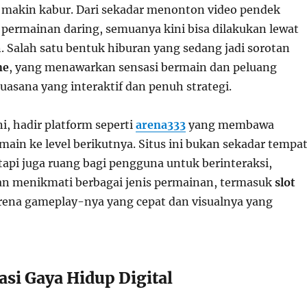
 makin kabur. Dari sekadar menonton video pendek
 permainan daring, semuanya kini bisa dilakukan lewat
 Salah satu bentuk hiburan yang sedang jadi sorotan
ne
, yang menawarkan sensasi bermain dan peluang
asana yang interaktif dan penuh strategi.
ni, hadir platform seperti
arena333
yang membawa
ain ke level berikutnya. Situs ini bukan sekadar tempa
tapi juga ruang bagi pengguna untuk berinteraksi,
an menikmati berbagai jenis permainan, termasuk
slot
rena gameplay-nya yang cepat dan visualnya yang
si Gaya Hidup Digital