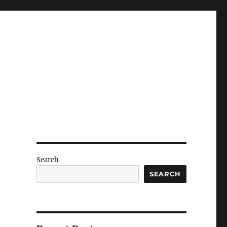
Search
SEARCH