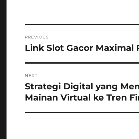
Post
PREVIOUS
navigation
Link Slot Gacor Maximal 
Previous
post:
NEXT
Strategi Digital yang Me
Next
post:
Mainan Virtual ke Tren Fi