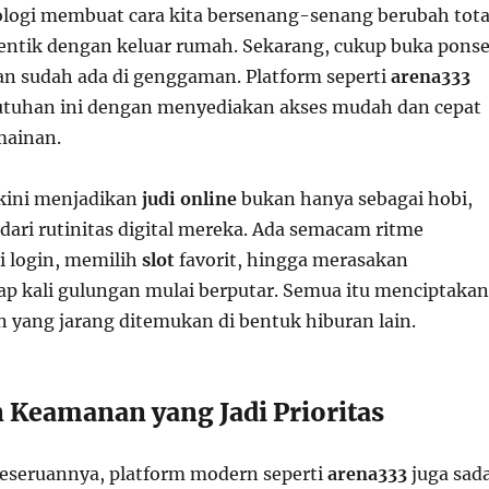
logi membuat cara kita bersenang-senang berubah tota
dentik dengan keluar rumah. Sekarang, cukup buka ponse
an sudah ada di genggaman. Platform seperti
arena333
uhan ini dengan menyediakan akses mudah dan cepat
mainan.
kini menjadikan
judi online
bukan hanya sebagai hobi,
 dari rutinitas digital mereka. Ada semacam ritme
i login, memilih
slot
favorit, hingga merasakan
ap kali gulungan mulai berputar. Semua itu menciptakan
n yang jarang ditemukan di bentuk hiburan lain.
n Keamanan yang Jadi Prioritas
keseruannya, platform modern seperti
arena333
juga sad