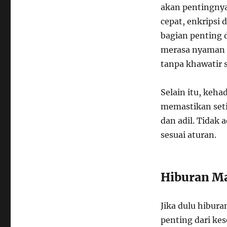
akan pentingnya
cepat, enkripsi
bagian penting 
merasa nyaman d
tanpa khawatir 
Selain itu, kehad
memastikan seti
dan adil. Tidak
sesuai aturan.
Hiburan M
Jika dulu hibura
penting dari kes