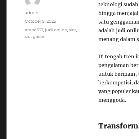
teknologi sudah
Author
admin
hingga menjajal
Posted
October 9, 2025
satu genggaman.
on
Tags
arena333
,
judi online
,
slot
,
adalah
judi onli
slot gacor
menang dalam su
Di tengah tren i
pengalaman berm
untuk bermain, 
berkompetisi, d
yang populer ka
menggoda.
Transforma