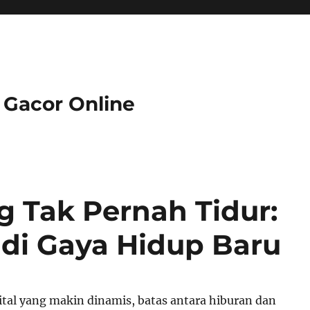
 Gacor Online
g Tak Pernah Tidur:
adi Gaya Hidup Baru
ital yang makin dinamis, batas antara hiburan dan