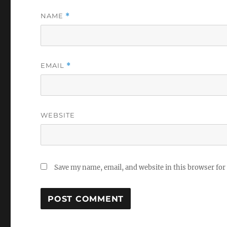
NAME
*
EMAIL
*
WEBSITE
Save my name, email, and website in this browser for