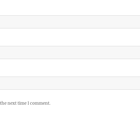
 the next time I comment.