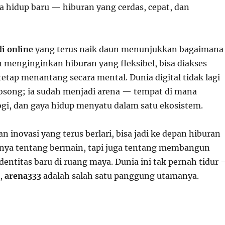
hidup baru — hiburan yang cerdas, cepat, dan
di online
yang terus naik daun menunjukkan bagaimana
 menginginkan hiburan yang fleksibel, bisa diakses
tetap menantang secara mental. Dunia digital tidak lagi
osong; ia sudah menjadi arena — tempat di mana
ogi, dan gaya hidup menyatu dalam satu ekosistem.
 inovasi yang terus berlari, bisa jadi ke depan hiburan
anya tentang bermain, tapi juga tentang membangun
entitas baru di ruang maya. Dunia ini tak pernah tidur
a,
arena333
adalah salah satu panggung utamanya.