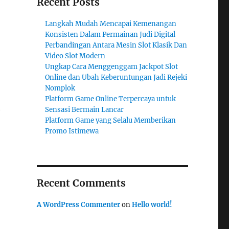
Recent Posts
Langkah Mudah Mencapai Kemenangan
Konsisten Dalam Permainan Judi Digital
Perbandingan Antara Mesin Slot Klasik Dan
Video Slot Modern
Ungkap Cara Menggenggam Jackpot Slot
Online dan Ubah Keberuntungan Jadi Rejeki
Nomplok
Platform Game Online Terpercaya untuk
t
Sensasi Bermain Lancar
Platform Game yang Selalu Memberikan
Promo Istimewa
Recent Comments
A WordPress Commenter
on
Hello world!