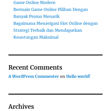
Game Online Modern
Bermain Game Online Pilihan Dengan
Banyak Promo Menarik
Bagaimana Menavigasi Slot Online dengan
Strategi Terbaik dan Mendapatkan
Keuntungan Maksimal
Recent Comments
A WordPress Commenter
on
Hello world!
Archives