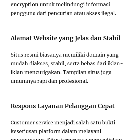
encryption
untuk melindungi informasi
pengguna dari pencurian atau akses ilegal.
Alamat Website yang Jelas dan Stabil
Situs resmi biasanya memiliki domain yang
mudah diakses, stabil, serta bebas dari iklan-
iklan mencurigakan. Tampilan situs juga
umumnya rapi dan profesional.
Respons Layanan Pelanggan Cepat
Customer service menjadi salah satu bukti
keseriusan platform dalam melayani