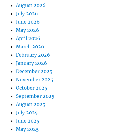
August 2026
July 2026
June 2026
May 2026
April 2026
March 2026
February 2026
January 2026
December 2025
November 2025
October 2025
September 2025
August 2025
July 2025
June 2025
May 2025