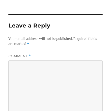
on
Leave a Reply
Your email address will not be published.
Required fields
are marked
*
COMMENT
*