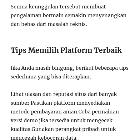
Semua keunggulan tersebut membuat
pengalaman bermain semakin menyenangkan
dan bebas dari masalah teknis.
Tips Memilih Platform Terbaik
Jika Anda masih bingung, berikut beberapa tips
sederhana yang bisa diterapkan:
Lihat ulasan dan reputasi situs dari banyak
sumber.Pastikan platform menyediakan
metode pembayaran aman.Coba permainan
versi demo jika tersedia untuk mengecek
kualitas.Gunakan perangkat pribadi untuk
mencegah kebocoran data.