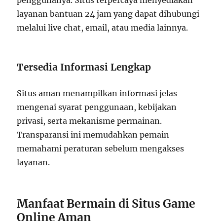
penggunanya. Situs terpercaya menyediakan
layanan bantuan 24 jam yang dapat dihubungi
melalui live chat, email, atau media lainnya.
Tersedia Informasi Lengkap
Situs aman menampilkan informasi jelas
mengenai syarat penggunaan, kebijakan
privasi, serta mekanisme permainan.
Transparansi ini memudahkan pemain
memahami peraturan sebelum mengakses
layanan.
Manfaat Bermain di Situs Game
Online Aman