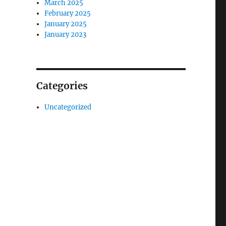
March 2025
February 2025
January 2025
January 2023
Categories
Uncategorized