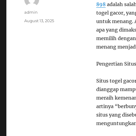
898
adalah salah
Author
admin
togel gacor, ya
Posted
August 13, 2025
untuk menang. A
on
apa yang dimaksu
memilih dengan 
menang menjadi 
Pengertian Situ
Situs togel gaco
dianggap mampu
meraih kemenang
artinya “berbun
situs yang dise
menguntungkan 