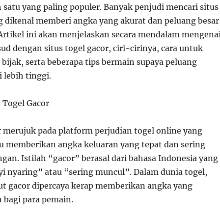
 satu yang paling populer. Banyak penjudi mencari situs
ng dikenal memberi angka yang akurat dan peluang besar
rtikel ini akan menjelaskan secara mendalam mengena
d dengan situs togel gacor, ciri-cirinya, cara untuk
bijak, serta beberapa tips bermain supaya peluang
lebih tinggi.
s Togel Gacor
r merujuk pada platform perjudian togel online yang
 memberikan angka keluaran yang tepat dan sering
an. Istilah “gacor” berasal dari bahasa Indonesia yang
yi nyaring” atau “sering muncul”. Dalam dunia togel,
but gacor dipercaya kerap memberikan angka yang
bagi para pemain.