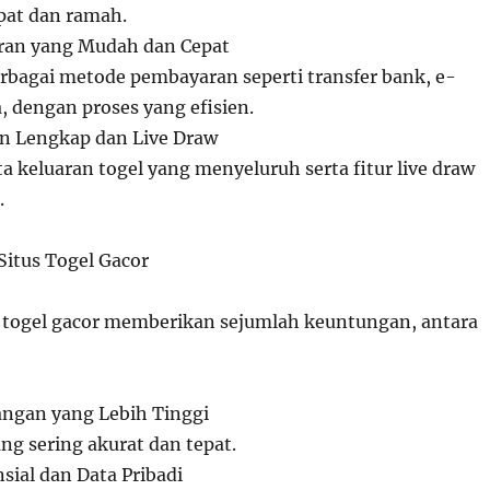
pat dan ramah.
ran yang Mudah dan Cepat
bagai metode pembayaran seperti transfer bank, e-
a, dengan proses yang efisien.
n Lengkap dan Live Draw
 keluaran togel yang menyeluruh serta fitur live draw
.
Situs Togel Gacor
s togel gacor memberikan sejumlah keuntungan, antara
ngan yang Lebih Tinggi
ng sering akurat dan tepat.
ial dan Data Pribadi