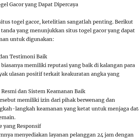
Togel Gacor yang Dapat Dipercaya
tus togel gacor, ketelitian sangatlah penting. Berikut
 tanda yang menunjukkan situs togel gacor yang dapat
aman untuk digunakan:
 dan Testimoni Baik
 biasanya memiliki reputasi yang baik di kalangan para
ak ulasan positif terkait keakuratan angka yang
i Resmi dan Sistem Keamanan Baik
ersebut memiliki izin dari pihak berwenang dan
gkah-langkah keamanan yang ketat untuk menjaga dat
emain.
e yang Responsif
umnya menyediakan layanan pelanggan 24 jam dengan