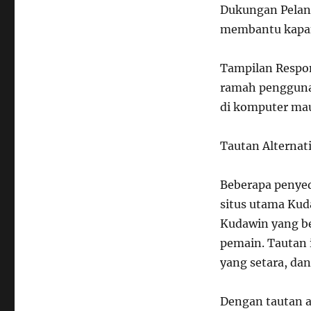
Dukungan Pelang
membantu kapan 
Tampilan Respon
ramah pengguna
di komputer ma
Tautan Alternat
Beberapa penyed
situs utama Kuda
Kudawin yang be
pemain. Tautan
yang setara, da
Dengan tautan a