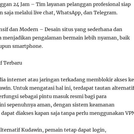
gan 24 Jam – Tim layanan pelanggan profesional siap
saja melalui live chat, WhatsApp, dan Telegram.
sif dan Modern – Desain situs yang sederhana dan
 menjadikan pengalaman bermain lebih nyaman, baik
upun smartphone.
if Terbaru
ia internet atau jaringan terkadang memblokir akses ke
win. Untuk mengatasi hal ini, terdapat tautan alternati
rfungsi sebagai pintu masuk resmi bagi para
 ini sepenuhnya aman, dengan sistem keamanan
n dapat diakses kapan saja tanpa perlu menggunakan VP
lternatif Kudawin, pemain tetap dapat login,