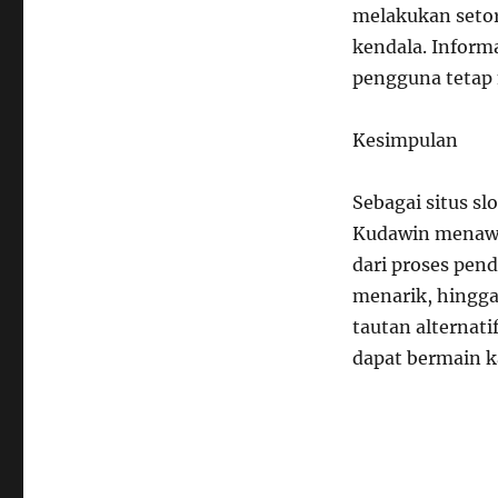
melakukan setor
kendala. Informa
pengguna tetap 
Kesimpulan
Sebagai situs sl
Kudawin menawa
dari proses pen
menarik, hingg
tautan alternat
dapat bermain k