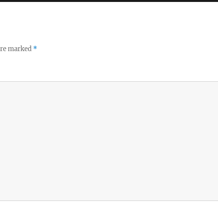
 are marked
*