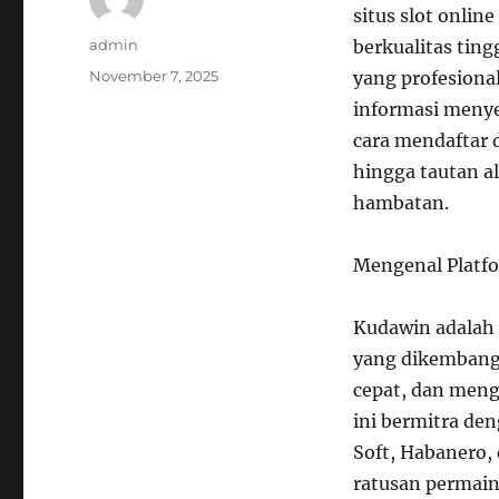
situs slot onli
Author
admin
berkualitas tin
Posted
November 7, 2025
yang profesiona
on
informasi meny
cara mendaftar 
hingga tautan al
hambatan.
Mengenal Platfo
Kudawin adalah 
yang dikembang
cepat, dan meng
ini bermitra den
Soft, Habanero,
ratusan permain