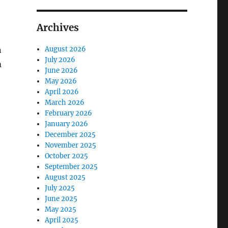
Archives
n
August 2026
July 2026
m
June 2026
May 2026
April 2026
March 2026
February 2026
January 2026
December 2025
November 2025
October 2025
September 2025
August 2025
July 2025
June 2025
May 2025
April 2025