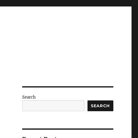
Search
SEARCH