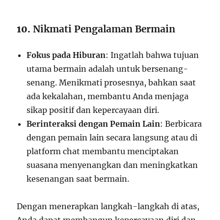
10.
Nikmati Pengalaman Bermain
Fokus pada Hiburan
: Ingatlah bahwa tujuan
utama bermain adalah untuk bersenang-
senang. Menikmati prosesnya, bahkan saat
ada kekalahan, membantu Anda menjaga
sikap positif dan kepercayaan diri.
Berinteraksi dengan Pemain Lain
: Berbicara
dengan pemain lain secara langsung atau di
platform chat membantu menciptakan
suasana menyenangkan dan meningkatkan
kesenangan saat bermain.
Dengan menerapkan langkah-langkah di atas,