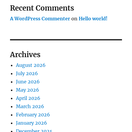
Recent Comments
A WordPress Commenter
on
Hello world!
Archives
August 2026
July 2026
June 2026
May 2026
April 2026
March 2026
February 2026
January 2026
December 2025